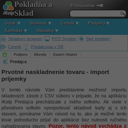
Pokladňa a
Prihlásenie
Sklad
Úvod
Stiahnuť
Cenník
Podpora
Kontakty
Aktuality
Skladový program
POS Systém
Sieť predajní
Cenník
Predajcovia v SR
Podpora
Návody
Export / Import
Predajca
Prvotné naskladnenie tovaru - import príjemky
Prvotné naskladnenie tovaru - import
príjemky
V tomto návode Vám predstavíme možnosť importu
skladových zásob z CSV súboru v prípade, že na aplikáciu
iKelp Predajca prechádzate z iného softvéru. Ak viete v
pôvodnom softvéri vyexportovať skladové karty aj s ich
stavom, ponúkame Vám návod na to, ako je možné tento
tovar jednoducho prijať do aplikácie bez nutnosti ručného
Pozor, tento návod vychádza z
nahadzovania stavov.