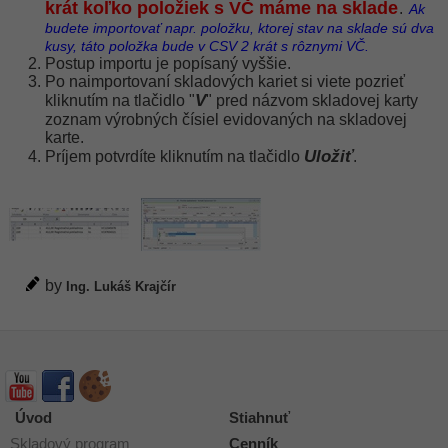
krát koľko položiek s VČ máme na sklade
.
Ak
budete importovať napr. položku, ktorej stav na sklade sú dva
kusy, táto položka bude v CSV 2 krát s rôznymi VČ.
Postup importu je popísaný vyššie.
Po naimportovaní skladových kariet si viete pozrieť
V
kliknutím na tlačidlo "
" pred názvom skladovej karty
zoznam výrobných čísiel evidovaných na skladovej
karte.
Uložiť
Príjem potvrdíte kliknutím na tlačidlo
.
by
Ing. Lukáš Krajčír
Úvod
Stiahnuť
Skladový program
Cenník