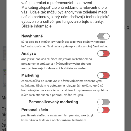
Imp.
Skontrolujte, či sa v pravom hornom rohu v časti
vašej interakci a preferovaných nastavení.
Marketing zlepšiť cielenú reklamu a relevantnú pre
pol.
nenáchadzajú položky ktoré neboli spárované zo
vás. Údaje tak môžu byť anonymne zdielané medzi
skladovými kartami.
(Viac informácií o nespárovaných
našich partnerov, ktorý nám dodávajú technologické
položkách importu sa dočítate nižšie.)
vybavenie a softvér pre fungovanie tejto stránky.
Bližšie informácie
Skontrolujte položky, skladové ceny a kliknite na tlačidlo
Uložiť
.
Nevyhnutné
sú cookie bez ktorých by funkčnosť tejto web stránky nemohla
byť zabezpečené. Navigácia a prístup k zákazníckej časti webu.
Analýza
analytické cookies slúžiace majiteľom webstránok na
porozumenie správania návštevníkov webu zberom
anonymizovaných údajov o ich aktivite na webe.
Marketing
cookies slúžia na sledovanie návštevníkov medzi webovými
stránkami. Účelom je zobrazenie relevatných reklám, ktoré sú
hodnotnejšie pre vás a tvorcov reklám, ktorý inzerujú na týchto a
iných web stránkach z pohľadu vášho záujmu.
Možné problémy pri importe
Personalizovaný marketing
Pri importe skladových kariet sa môže stať, že sa nepodarí
Personalizácia
niektoré skladové karty správne spárovať zo založenými
používanie služieb a nastavení len pre vás, ako jazyk,
kartami v databáze. Tento stav zistíte tak, že v pravej hornej
komunikácia textová s obchodníkom, technikom.
časti sa po naimportovaní položiek nachádza tlačidlo s
názvom Imp. pol. ktoré je označené červenou farbou. Po