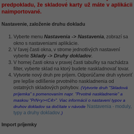
predpokladu, že skladové karty už máte v aplikácii
naimportované.
Nastavenie, založenie druhu dokladu
Nastavenia -> Nastavenia
Vyberte menu
, zobrazí sa
okno s nastaveniami aplikácie.
V ľavej časti okna, v strome jednotlivých nastavení
Sklady -> Druhy dokladov
vyberte
.
V hornej časti okna v pravej časti tabuľky sa nachádza
filter, vyberte sklad na ktorý budete naskladnovať tovar.
Vytvorte nový druh pre príjem. Odporúčame druh vytvoriť
pre lepšie odlíšenie prvotného naskladnenia od
ostatných skladových pohybov.
(Vytvorte druh "Skladová
príjemka" s pomenovaním napr. "Prvotné naskladnenie" a
maskou "PrN<y><C4>". Viac informácií o nastavení typov a
Nastavenia - moduly,
druhov dokladov sa dočítate v návode
typy a druhy dokladov
.)
Import príjemky