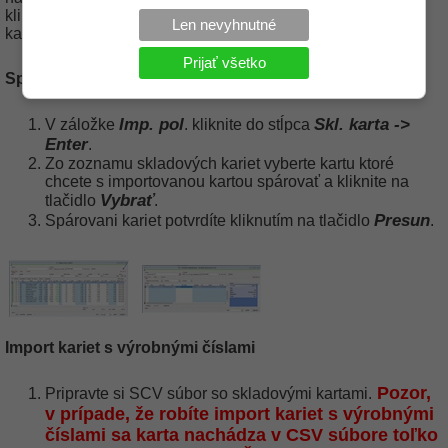
kliknutí na toto tlačidlo sa Vám zobrazí zoznam skladových
Len nevyhnutné
kariet ktoré nie je možné spárovať.
Prijať všetko
Spárovanie skladových kariet
Imp. pol
Skl. karta
->
V záložke
. kliknite do stĺpca
Enter
.
Zo zoznamu skladových kariet vyberte kartu ktoré
chcete s importovanou kartou spárovať a kliknite na
Vybrať
tlačidlo
.
Presun
Spárovani kariet potvrdíte kliknutím na tlačidlo
.
Import kariet s výrobnými číslami
Pozor,
Pripravte si SCV súbor so skladovými kartami.
v prípade, že robíte import kariet s výrobnými
číslami sa karta nachádza v CSV súbore toľko