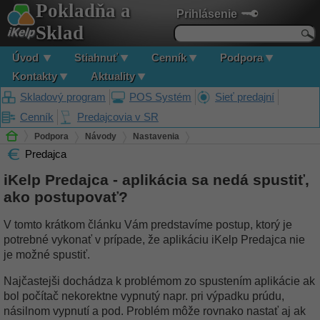
Pokladňa a
Prihlásenie
Sklad
Úvod
Stiahnuť
Cenník
Podpora
Kontakty
Aktuality
Skladový program
POS Systém
Sieť predajní
Cenník
Predajcovia v SR
Podpora
Návody
Nastavenia
Predajca
iKelp Predajca - aplikácia sa nedá spustiť, ako postupovať?
iKelp Predajca - aplikácia sa nedá spustiť,
ako postupovať?
V tomto krátkom článku Vám predstavíme postup, ktorý je
potrebné vykonať v prípade, že aplikáciu iKelp Predajca nie
je možné spustiť.
Najčastejši dochádza k problémom zo spustením aplikácie ak
bol počítač nekorektne vypnutý napr. pri výpadku prúdu,
násilnom vypnutí a pod. Problém môže rovnako nastať aj ak