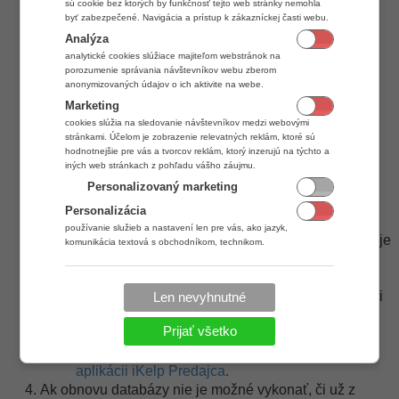
pokračujte v práci s aplikáciou.
sú cookie bez ktorých by funkčnosť tejto web stránky nemohla
Ak sa reindexáciu databázy nepodarilo vykonať,
byť zabezpečené. Navigácia a prístup k zákazníckej časti webu.
postupujte podľa krokov nižšie.
Analýza
analytické cookies slúžiace majiteľom webstránok na
porozumenie správania návštevníkov webu zberom
anonymizovaných údajov o ich aktivite na webe.
Marketing
cookies slúžia na sledovanie návštevníkov medzi webovými
stránkami. Účelom je zobrazenie relevatných reklám, ktoré sú
hodnotnejšie pre vás a tvorcov reklám, ktorý inzerujú na týchto a
iných web stránkach z pohľadu vášho záujmu.
Personalizovaný marketing
Personalizácia
Obnovenie databázy zo zálohy.
používanie služieb a nastavení len pre vás, ako jazyk,
Ak sa nepodarilo vykonať reindexáciu databázy je
komunikácia textová s obchodníkom, technikom.
možné vykonať obnovu databázy zo zálohy. V
tomto prípade je však potrebné si uvedomiť, že
môže dôjsť k strate niektorých údajov v závislosti
Len nevyhnutné
na poslednej dostupnej zálohe databázy.
Prijať všetko
Obnovu zálohy databázy popisuje príslušný
návod
Nastavenie zálohy a obnova databázy v
aplikácii iKelp Predajca
.
Ak obnovu databázy nie je možné vykonať, či už z