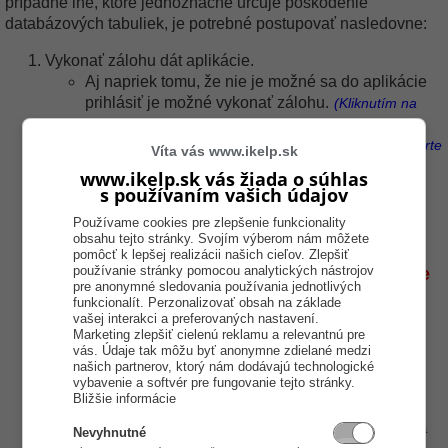
prípadne iné, ktoré jednoznačne určuje poškodenie
databázových tabuliek, je potrebné postupovať nasledovne:
Vykonať zálohu dát aplikácie.
Aj napriek tomu, že nie je možné sa do aplikácie
prihlásiť je možné vykonať zálohu.
(Kliknutím na
databázu v prihlasovacom okne pravým tlačidlom, sa
zobrazí ponuka operácií pre prácu s databázou. Vyberte
Víta vás www.ikelp.sk
možnosť Záloha databázy. Následne vyberte adresár
www.ikelp.sk vás žiada o súhlas
pre uloženie zálohy databázy, napr. na pracovnú
s používaním vašich údajov
plochu)
Používame cookies pre zlepšenie funkcionality
Vykonať reindexáciu databázy.
obsahu tejto stránky. Svojím výberom nám môžete
Ak používate sieťové riešenie aplikácie,
pomôcť k lepšej realizácii našich cieľov. Zlepšiť
používanie stránky pomocou analytických nástrojov
je potrebné pred vykonaním reindexácie
pre anonymné sledovania používania jednotlivých
mať aplikáciu vypnutú na všetkých PC!
funkcionalít. Perzonalizovať obsah na základe
vašej interakci a preferovaných nastavení.
Reindexácia databázy.
(Kliknutím na databázu v
Marketing zlepšiť cielenú reklamu a relevantnú pre
prihlasovacom okne pravým tlačidlom, sa zobrazí
vás. Údaje tak môžu byť anonymne zdielané medzi
ponuka operácií pre prácu s databázou. Vyberte
našich partnerov, ktorý nám dodávajú technologické
vybavenie a softvér pre fungovanie tejto stránky.
možnosť Reindexácia.)
Bližšie informácie
Reindexácia bola
Ak sa zobrazí hlásenie
úspešne vykonaná
, zadajte prihlasovacie údaje a
Nevyhnutné