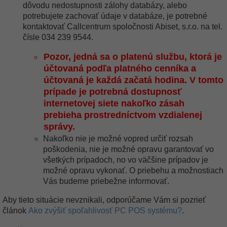
dôvodu nedostupnosti zálohy databázy, alebo
potrebujete zachovať údaje v databáze, je potrebné
kontaktovať Callcentrum spoločnosti Abiset, s.r.o. na tel.
čísle 034 239 9544.
Pozor, jedná sa o platenú službu, ktorá je
účtovaná podľa platného cenníka a
účtovaná je každá začatá hodina. V tomto
prípade je potrebná dostupnosť
internetovej siete nakoľko zásah
prebieha prostredníctvom vzdialenej
správy.
Nakoľko nie je možné vopred určiť rozsah
poškodenia, nie je možné opravu garantovať vo
všetkých prípadoch, no vo väčšine prípadov je
možné opravu vykonať. O priebehu a možnostiach
Vás budeme priebežne informovať.
Aby tieto situácie nevznikali, odporúčame Vám si pozrieť
článok
Ako zvýšiť spoľahlivosť PC POS systému?
.