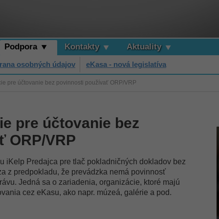
Podpora
Kontakty
Aktuality
rana osobných údajov
eKasa - nová legislatíva
cie pre účtovanie bez povinnosti používať ORP/VRP
ie pre účtovanie bez
ať ORP/VRP
iu iKelp Predajca pre tlač pokladničných dokladov bez
za z predpokladu, že prevádzka nemá povinnosť
vu. Jedná sa o zariadenia, organizácie, ktoré majú
ovania cez eKasu, ako napr. múzeá, galérie a pod.