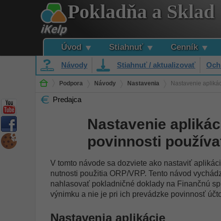
Pokladňa a Sklad
Úvod
Stiahnuť
Cenník
Návody
Stiahnuť / aktualizovať
Och
Podpora
Návody
Nastavenia
Nastavenie apliká
Predajca
Nastavenie aplikác
povinnosti použív
V tomto návode sa dozviete ako nastaviť aplikác
nutnosti použitia ORP/VRP. Tento návod vychád
nahlasovať pokladničné doklady na Finančnú sprá
výnimku a nie je pri ich prevádzke povinnosť účt
Nastavenia aplikácie