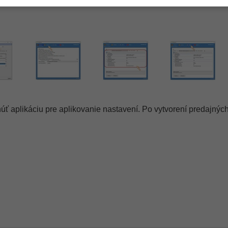
ačiarňou.
úť aplikáciu pre aplikovanie nastavení. Po vytvorení predajnýc