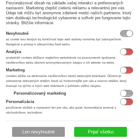
Perzonalizovať obsah na základe vašej interakci a preferovaných
nastavení. Marketing zlepšiť cielenú reklamu a relevantnú pre vás.
Údaje tak môžu byť anonymne zdielané medzi našich partnerov, ktorý
nám dodávajú technologické vybavenie a softvér pre fungovanie tejto
stránky.
Bližšie informácie
ny doklad
.
RP / VRP
.
Nevyhnutné
sú cookie bez ktorých by funkčnosť tejto web stránky nemohla byť zabezpečené.
Navigácia a prístup k zákazníckej časti webu.
Analýza
analytické cookies slúžiace majiteľom webstránok na porozumenie správania
návštevníkov webu zberom anonymizovaných údajov o ich aktivite na webe.
Marketing
ne
cookies slúžia na sledovanie návštevníkov medzi webovými stránkami. Účelom je
zobrazenie relevatných reklám, ktoré sú hodnotnejšie pre vás a tvorcov reklám, ktorý
inzerujú na týchto a iných web stránkach z pohľadu vášho záujmu.
+
Personalizovaný marketing
 na ikonu
.
Personalizácia
používanie služieb a nastavení len pre vás, ako jazyk, komunikácia textová s
obchodníkom, technikom.
denia
.
idla:
Len nevyhnutné
Prijať všetko
iareň objednávok
.