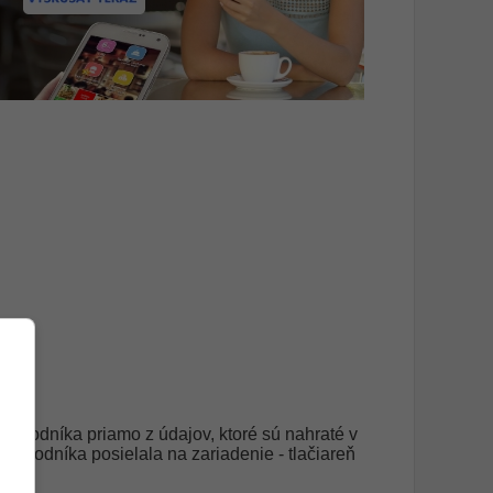
obchodníka priamo z údajov, ktoré sú nahraté v
obchodníka posielala na zariadenie - tlačiareň