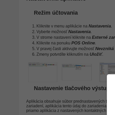
Režim účtovania
Nastavenia
Kliknite v menu aplikácie na
.
Nastavenia
Vyberte možnosť
.
Externé za
V strome nastavení kliknite na
POS Online
Kliknite na ponuku
.
Nevzniká
V pravej časti aktivujte možnosť
Uložiť
Zmeny potvrdíte kliknutím na
.
Nastavenie tlačového výstupu
Aplikácia obsahuje súbor prednastavených tlačov
zariadení, aplikácia tento údaj do zariadenia nep
priamo aplikácia z nastavených kontaktných údajo