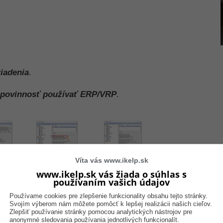
riadenia
.
 povinnosť používať ERP/VRP
.
Víta vás www.ikelp.sk
www.ikelp.sk vás žiada o súhlas s
používaním vašich údajov
Používame cookies pre zlepšenie funkcionality obsahu tejto stránky.
ých výstupov. Nakoľko pri aktívnej eKase, je tlačená hlavička 
Svojím výberom nám môžete pomôcť k lepšej realizácii našich cieľov.
osiela. Pri účtovaní bez akvívnej eKasy, je potrebné, aby údaje 
Zlepšiť používanie stránky pomocou analytických nástrojov pre
v, preto je potrebné toto nastavenie aktivovať.
anonymné sledovania používania jednotlivých funkcionalít.