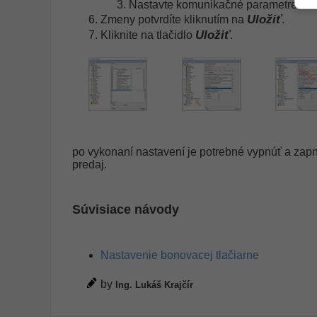
Nastavte komunikačné parametre s tl
Uložiť
Zmeny potvrdíte kliknutím na
.
Uložiť
Kliknite na tlačidlo
.
po vykonaní nastavení je potrebné vypnúť a zapn
predaj.
Súvisiace návody
Nastavenie bonovacej tlačiarne
by
Ing. Lukáš Krajčír