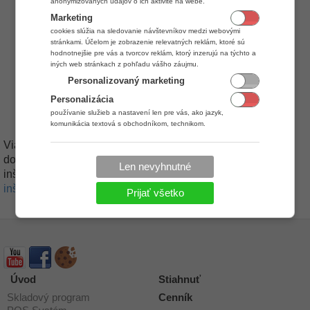
tomto návode:
http://windows.microsoft.com/en-
anonymizovaných údajov o ich aktivite na webe.
us/windows/change-system-
Marketing
locale#1TC=windows-7
cookies slúžia na sledovanie návštevníkov medzi webovými
stránkami. Účelom je zobrazenie relevatných reklám, ktoré sú
Users
Skupina "
" musí byť založená v operačnom
hodnotnejšie pre vás a tvorcov reklám, ktorý inzerujú na týchto a
systéme a do danej skupiny musí byť zaradený daný
iných web stránkach z pohľadu vášho záujmu.
užívateľ
Personalizovaný marketing
viac o vytvorení skupiny užívateľov sa dočítate v
Personalizácia
tomto návode:
http://windows.microsoft.com/en-
používanie služieb a nastavení len pre vás, ako jazyk,
us/windows/user-groups#1TC=windows-7
komunikácia textová s obchodníkom, technikom.
Viac informácii o inštalácii aplikácie iKelp Predajca sa
dočítate v návode:
Inštalácia aplikácie
, v prípade sieťovej
Len nevyhnutné
inštalácie aplikácie pokračujte týmto návodom:
Sieťová
inštalácia aplikácie iKelp Predajca
Prijať všetko
Úvod
Stiahnuť
Skladový program
Cenník