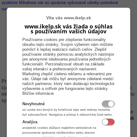
systéme Windows nie sú správne vykonané všetky potrebné
nastavenia.
Víta vás www.ikelp.sk
www.ikelp.sk vás žiada o súhlas
s používaním vašich údajov
Používame cookies pre zlepšenie funkcionality
obsahu tejto stránky. Svojím výberom nám môžete
pomôcť k lepšej realizácii našich cieľov. Zlepšiť
používanie stránky pomocou analytických nástrojov
pre anonymné sledovania používania jednotlivých
funkcionalít. Perzonalizovať obsah na základe
vašej interakci a preferovaných nastavení.
Marketing zlepšiť cielenú reklamu a relevantnú pre
vás. Údaje tak môžu byť anonymne zdielané medzi
Pravdepodobne inštalujete aplikáciu iKelp Predajca na
našich partnerov, ktorý nám dodávajú technologické
cudzojazičný operačný systém (Iný ako ENG, SK, CZ), preto
vybavenie a softvér pre fungovanie tejto stránky.
Bližšie informácie
môže aplikácia vyžadovať dodatočné nastavenia operačného
systému:
Nevyhnutné
sú cookie bez ktorých by funkčnosť tejto web stránky nemohla
Jazyk pre Non-unicode aplikácie v operačnom systéme
byť zabezpečené. Navigácia a prístup k zákazníckej časti webu.
Slovenčina
Slovak
musí byť nastavený na "
" prípadne "
Analýza
(Slovakia)
"
analytické cookies slúžiace majiteľom webstránok na
viac o možnosti zmeny nastavenia sa dočítate v
porozumenie správania návštevníkov webu zberom