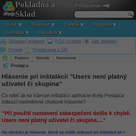
Pokladňa a
Prihlásenie
Sklad
Úvod
Stiahnuť
Cenník
Podpora
Kontakty
Aktuality
Skladový program
POS Systém
Sieť predajní
Cenník
Predajcovia v SR
Podpora
Návody
Nastavenia
Predajca
Hlásenie pri inštalácii "Users není platný uživatel či skupina"
Hlásenie pri inštalácii "Users není platný
uživatel či skupina"
Čo robiť ak sa Vám pri inštalácii aplikácie iKelp Predajca
zobrazí nasledovné chybové hlásenie?
"Při použití nastavení zabezpečení došlo k chybě.
Users není platný uživatel či skupina...."
Na obrázku je hlásenie, ktoré sa môže zobraziť pri inštalácii ak v