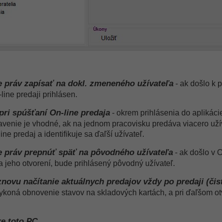
ne práv zapísať na dokl. zmeneného užívateľa
- ak došlo k 
-line predaji prihlásen.
pri spúšťaní On-line predaja
- okrem prihlásenia do aplikáci
avenie je vhodné, ak na jednom pracovisku predáva viacero uží
ne predaj a identifikuje sa ďaľší užívateľ.
ne práv prepnúť späť na pôvodného užívateľa
- ak došlo v O
a jeho otvorení, bude prihlásený pôvodný užívateľ.
znovu načítanie aktuálnych predajov vždy po predaji (čis
ykoná obnovenie stavov na skladových kartách, a pri ďaľšom ot
re toto PC