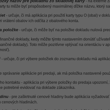
ložky názov pre pokladňu zo skladovej karty
- na externé z
karty tu môže byť prispôsobený maximálnej dĺžke názvu, ktorý sa
iet
- určuje, či má aplikácia pri použití karty typu O (obal) v d
i vrátení obalov ich odčíta z obalového konta.
a položke
- určuje, či môže byť na položke dokladu nulová pre
 finančné doklady, kedy môžte týmto nastavením donútiť užívateľ
inančné doklady). Toto môže pozitívne vplývať na orientáciu v apl
nosť).
i
-
určuje, či pri výbere položiek do zoznamu dokladu má apliká
uje správanie aplikácie pri predaji, ak má položka nastavené použ
o kontaktu - aplikácia pri výbere položky do predaja upozorní,
je potrebné evidovať na doklade zákazníka.
dinu
-
pre zaškrtnuté cenové hladiny bude aplikácia vyžadovať 
 cenových hladinách.