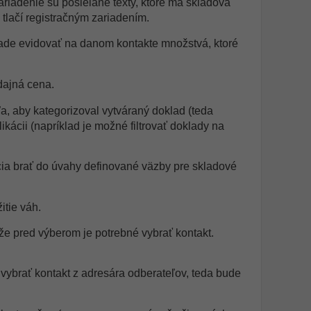
ariadenie sú posielané texty, ktoré má skladová
 tlačí registračným zariadením.
oklade evidovať na danom kontakte množstvá, ktoré
dajná cena.
a, aby kategorizoval vytváraný doklad (teda
ikácii (napríklad je možné filtrovať doklady na
cia brať do úvahy definované väzby pre skladové
itie váh.
 že pred výberom je potrebné vybrať kontakt.
vybrať kontakt z adresára odberateľov, teda bude