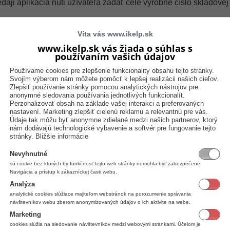
redaji aplikácia núti užívateľa zadať celé výrobné číslo skladov
uje zobrazenie zoznamu výrobných čísel, čo zjednodušuje výbe
Víta vás www.ikelp.sk
www.ikelp.sk vás žiada o súhlas s
mku z dodávky
-
aplikácia pri výbere skladovej karty do zoznam
používaním vašich údajov
Používame cookies pre zlepšenie funkcionality obsahu tejto stránky.
aržu
-
aplikácia pri výbere skladovej karty do zoznamu vloží výr
Svojím výberom nám môžete pomôcť k lepšej realizácii našich cieľov.
Zlepšiť používanie stránky pomocou analytických nástrojov pre
N2 a použiť ako výrobné číslo / šaržu
anonymné sledovania používania jednotlivých funkcionalít.
Perzonalizovať obsah na základe vašej interakci a preferovaných
 (platí len pri priemerovaní v sklade)
-
určuje, či aplikáci
nastavení. Marketing zlepšiť cielenú reklamu a relevantnú pre vás.
Údaje tak môžu byť anonymne zdielané medzi našich partnerov, ktorý
 prechodoch do záporného stavu a opäť do kladného môžu vznikn
nám dodávajú technologické vybavenie a softvér pre fungovanie tejto
 v účtovníctve tiež, preto povolenie možnosti predaja do zápor
stránky.
Bližšie informácie
vostných platidiel (šek, terminál)
- v prípade vypnutého n
Nevyhnutné
 je hodnota dokladu. V prípade, že je dané nastavenie aktívne j
sú cookie bez ktorých by funkčnosť tejto web stránky nemohla byť zabezpečené.
Navigácia a prístup k zákazníckej časti webu.
Analýza
ať zadať nákupnú cenu
-
určuje, či má aplikácia ponúkať mož
analytické cookies slúžiace majiteľom webstránok na porozumenie správania
návštevníkov webu zberom anonymizovaných údajov o ich aktivite na webe.
racia reálnejšie dosiahnutý zisk. Riešením je tiež vypĺňanie sk
ažený zadávaním nákupnej ceny.
Marketing
cookies slúžia na sledovanie návštevníkov medzi webovými stránkami. Účelom je