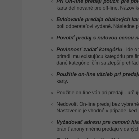
Pri On-line predaji použiť pre po
karta definované pre off-line. Názov 
Evidovanie predaja obalových kar
boli odberateľovi vydané. Následne pr
Povoliť predaj s nulovou cenou n
Povinnosť zadať kategóriu
- ide o
priradil mu existujúcu kategóriu pre f
dané kategórie, čím sa zlepší prehľad
Použitie on-line väzieb pri predaj
karty.
Použitie on-line váh pri predaji - urč
Nedovoliť On-line predaj bez vybranéh
Nastavenie je vhodné v prípade, keď 
Vyžadovať adresu pre cenovú hla
brániť anonymnému predaju v daných