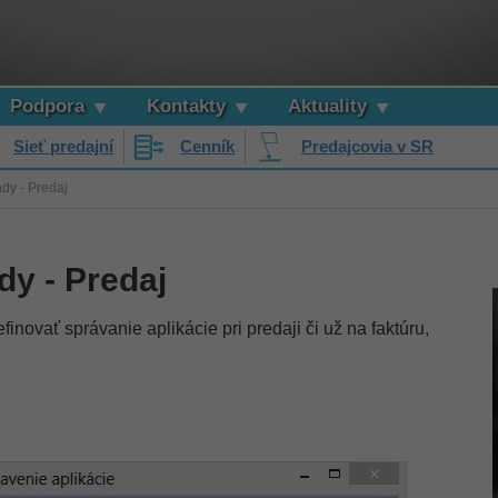
Podpora
Kontakty
Aktuality
Sieť predajní
Cenník
Predajcovia v SR
dy - Predaj
dy - Predaj
finovať správanie aplikácie pri predaji či už na faktúru,