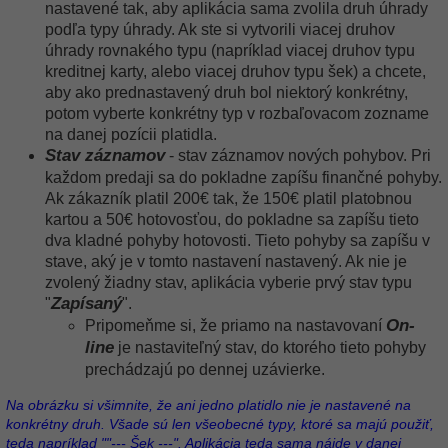
nastavené tak, aby aplikácia sama zvolila druh úhrady
podľa typy úhrady. Ak ste si vytvorili viacej druhov
úhrady rovnakého typu (napríklad viacej druhov typu
kreditnej karty, alebo viacej druhov typu šek) a chcete,
aby ako prednastavený druh bol niektorý konkrétny,
potom vyberte konkrétny typ v rozbaľovacom zozname
na danej pozícii platidla.
Stav záznamov
- stav záznamov nových pohybov. Pri
každom predaji sa do pokladne zapíšu finančné pohyby.
Ak zákazník platil 200€ tak, že 150€ platil platobnou
kartou a 50€ hotovosťou, do pokladne sa zapíšu tieto
dva kladné pohyby hotovosti. Tieto pohyby sa zapíšu v
stave, aký je v tomto nastavení nastavený. Ak nie je
zvolený žiadny stav, aplikácia vyberie prvý stav typu
Zapísaný
"
".
On-
Pripomeňme si, že priamo na nastavovaní
line
je nastaviteľný stav, do ktorého tieto pohyby
prechádzajú po dennej uzávierke.
Na obrázku si všimnite, že ani jedno platidlo nie je nastavené na
konkrétny druh. Všade sú len všeobecné typy, ktoré sa majú použiť,
teda napríklad ""--- Šek ---". Aplikácia teda sama nájde v danej