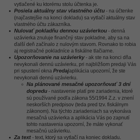
vytlačené ku ktorému stolu účtenka je.
Posiela aktuálny stav vlastného účtu
- na účtenke
(najčastejšie na konci dokladu) sa vytlačí aktuálny stav
vlastného účtu zákazníka.
Nulovať pokladňu dennou uzávierkou
- denná
uzávierka znuluje finančný stav pokladne, aby sa na
ďalší deň začínalo z nulovým stavom. Rovnako to robia
aj registračné pokladníce a fiskálne tlačiarne.
Upozorňovanie na uzávierky
- ak ste na konci dňa
nevykonali dennú uzávierku, pri najbližšom predaji Vás
Predaj
pri spustení okna
aplikácia upozorní, že ste
nevykonali dennú uzávierku.
Na plánované mesačné upozorňovať 3 dní
dopredu
- nastavenie platí pre zariadenia, ktoré
sú používané podľa zákona 55/1994 Z.z. v znení
neskorších predpisov (teda pred tzv. fiskálnym
zákonom). Na týchto zariadeniach sa vykonáva
mesačná uzávierka a aplikácia Vás po zapnutí
tohto nastavenia upozorní, že máte vykonať
mesačnú uzávierku.
Za text
- text, ktorý sa vytlačí na koniec dokladu.