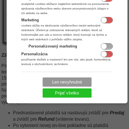
analytické cookies slúžiace majiteľom webstránok na porozumenie
správania návštevníkov webu zberom anonymizovaných údajov o
ich aktivite na webe.
Marketing
cookies slúžia na sledovanie návštevníkov medzi webovými
stránkami. Účelom je zobrazenie relevatných reklám, ktoré sú
hodnotnejšie pre vás a tvorcov reklám, ktorý inzerujú na týchto a
iných web stránkach z pohľadu vášho záujmu.
Personalizovaný marketing
Personalizácia
Záložka
Platidlá
používanie služieb a nastavení len pre vás, ako jazyk, komunikácia
textová s obchodníkom, technikom.
Pri ukončení predaja sa zobrazí okno na zadanie platidiel,
teda ako bude zákazník platiť. Napríklad nákup 200€ zaplatí
150€ cez kreditnú kartu a 50€ v hotovosti. Viac o ukončení
Len nevyhnutné
predaj nájdete v článku
Predaj - ukončenie predaja
.
Nastavením platidiel nastavíte, aké platidlá majú byť
Prijať všetko
prednastavené, pričom predavač môže pri ukončení predaja
vybrať aj iné.
Predaj
Prednastavené platidlá sa nastavujú zvlášť pre
Refund
a zvlášť pre
(vrátenie tovaru).
Po vytvorení novej on-line pokladne sú platidlá