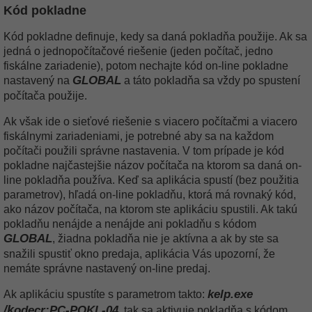
Kód pokladne
Kód pokladne definuje, kedy sa daná pokladňa použije. Ak sa
jedná o jednopočítačové riešenie (jeden počítač, jedno
fiskálne zariadenie), potom nechajte kód on-line pokladne
GLOBAL
nastavený na
a táto pokladňa sa vždy po spustení
počítača použije.
Ak však ide o sieťové riešenie s viacero počítačmi a viacero
fiskálnymi zariadeniami, je potrebné aby sa na každom
počítači použili správne nastavenia. V tom prípade je kód
pokladne najčastejšie názov počítača na ktorom sa daná on-
line pokladňa používa. Keď sa aplikácia spustí (bez použitia
parametrov), hľadá on-line pokladňu, ktorá má rovnaký kód,
ako názov počítača, na ktorom ste aplikáciu spustili. Ak takú
pokladňu nenájde a nenájde ani pokladňu s kódom
GLOBAL
, žiadna pokladňa nie je aktívna a ak by ste sa
snažili spustiť okno predaja, aplikácia Vás upozorní, že
nemáte správne nastavený on-line predaj.
kelp.exe
Ak aplikáciu spustíte s parametrom takto:
/k
odecr:PC-POKL-04
, tak sa aktivuje pokladňa s kódom