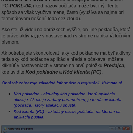
POKL-04
PC-
, i keď názov počítača môže byť iný. Tento
spôsob sa však využíva menej často (využíva sa najme pri
terminálovom riešení, teda cez cloud).
Ako ste už videli na obrázkoch vyššie, on-line pokladňa, ktorá
je práve aktívna, je v nastaveniach v strome napísaná tučným
písmom.
Ak potrebujete skontrolovať, aký kód pokladne má byť aktívny,
teda aký kód pokladne aplikácia hľadá a očakáva, môžete
Predajca
kliknúť v nastaveniach v strome na prvú položku
,
Kód pokladne
Kód klienta (PC)
kde uvidíte
a
.
Obrázok zobrazuje základné informácie o registrácii. Všimnite si
Kód pokladne - aktuálny kód pokladne, ktorú aplikácia
aktivuje. Ak nie je zadaný parametrom, je to názov klienta
(počítača), ktorý aplikáciu spustil.
Kód klienta (PC) - aktuálny názov počítača, na ktorom sa
aplikácia pustila.