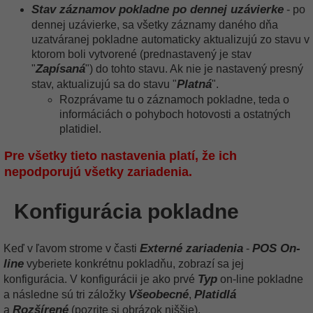
Stav záznamov pokladne po dennej uzávierke
- po
dennej uzávierke, sa všetky záznamy daného dňa
uzatváranej pokladne automaticky aktualizujú zo stavu v
ktorom boli vytvorené (prednastavený je stav
Zapísaná
"
") do tohto stavu. Ak nie je nastavený presný
Platná
stav, aktualizujú sa do stavu "
".
Rozprávame tu o záznamoch pokladne, teda o
informáciách o pohyboch hotovosti a ostatných
platidiel.
Pre všetky tieto nastavenia platí, že ich
nepodporujú všetky zariadenia.
Konfigurácia pokladne
Externé zariadenia
POS On-
Keď v ľavom strome v časti
-
line
vyberiete konkrétnu pokladňu, zobrazí sa jej
Typ
konfigurácia. V konfigurácii je ako prvé
on-line pokladne
Všeobecné
Platidlá
a následne sú tri záložky
,
Rozšírené
a
(pozrite si obrázok niššie).