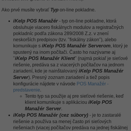
Typ
Ako prvé musíte vybrať
on-line pokladne.
iKelp POS Manažér
- typ on-line pokladne, ktorá
obsluhuje viacero fiskálnych modulov a registračných
pokladníc podľa zákona 289/2008 Z.z. v znení
neskorších predpisov (tzv. "fiskálny zákon"), alebo
iKelp POS Manažér Serverom
komunikuje s
, ktorý je
spustený na inom počítači. Často ho nazývame aj
iKelp POS Manažér Klient
"
" (najmä pokiaľ je sieťové
riešenie, predáva sa z viacerých počítačov na jednom
iKelp POS Manažér
zariadení, kde je nainštalovaný
Server
). Presný zoznam zariadení a tiež popis
konfigurácie nájdete v návode
POS Manažér -
predstavenie
.
Tento typ sa použije aj pre sieťové riešenie, keď
iKelp POS
klient komunikuje s aplikáciou
Manažér Server
.
iKelp POS Manažér (cez súbory)
- je to zastaralé
riešenie a používa sa menej často pri sieťových
riešeniach (viacej počítačov predáva na jednej fiskálnej