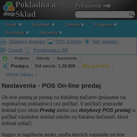
Pokladňa a
Prihlásenie
Sklad
Úvod
Stiahnuť
Cenník
Podpora
Kontakty
Aktuality
Skladový program
POS Systém
Sieť predajní
Cenník
Predajcovia v SR
Podpora
Návody
Nastavenia
Predajca
Od verzie: 1.36.900
400, pokročilý
Nastavenia - POS On-line predaj
Verzie článku
Nastavenia - POS On-line predaj
On-line predaj je predaj na fiskálnej tlačiarni (prípadne na
registračnej pokladnici) cez počítač. V počítači pripravíte
Predaj
dotykový POS predaj
doklad (cez okno
alebo cez
) a
počítač následne doklad odošle na fiskálnu tlačiareň, ktorá
doklad vytlačí.
Najprv si napíšeme kroky, podľa ktorých nastavíte on-line