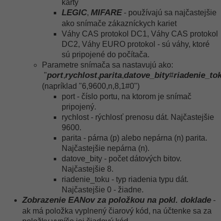
karty
LEGIC
MIFARE
,
- používajú sa najčastejšie
ako snímače zákazníckych kariet
Váhy CAS protokol DC1, Váhy CAS protokol
DC2, Váhy EURO protokol - sú váhy, ktoré
sú pripojené do počítača.
Parametre snímača sa nastavujú ako:
port
rychlost
parita
datove_bity
riadenie_to
"
,
,
,
#
(napríklad "6,9600,n,8,1#0")
port - číslo portu, na ktorom je snímač
pripojený.
rychlost - rýchlosť prenosu dát. Najčastejšie
9600.
parita - párna (p) alebo nepárna (n) parita.
Najčastejšie nepárna (n).
datove_bity - počet dátových bitov.
Najčastejšie 8.
riadenie_toku - typ riadenia typu dát.
Najčastejšie 0 - žiadne.
Zobrazenie EANov za položkou na pokl. doklade
-
ak má položka vyplnený čiarový kód, na účtenke sa za