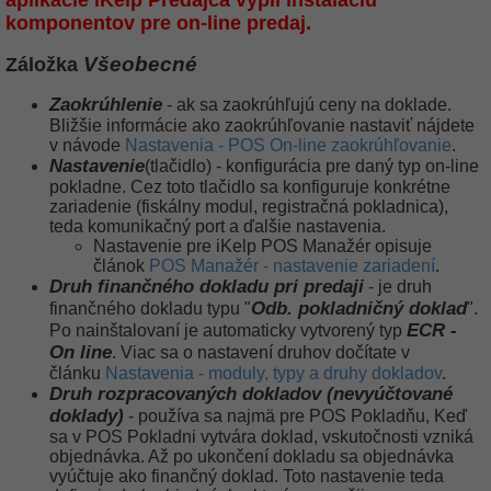
aplikácie iKelp Predajca vypli inštaláciu
komponentov pre on-line predaj.
Záložka
Všeobecné
Zaokrúhlenie
- ak sa zaokrúhľujú ceny na doklade.
Bližšie informácie ako zaokrúhľovanie nastaviť nájdete
v návode
Nastavenia - POS On-line zaokrúhľovanie
.
Nastavenie
(tlačidlo) - konfigurácia pre daný typ on-line
pokladne. Cez toto tlačidlo sa konfiguruje konkrétne
zariadenie (fiskálny modul, registračná pokladnica),
teda komunikačný port a ďalšie nastavenia.
Nastavenie pre iKelp POS Manažér opisuje
článok
POS Manažér - nastavenie zariadení
.
Druh finančného dokladu pri predaji
- je druh
Odb. pokladničný doklad
finančného dokladu typu "
".
ECR -
Po nainštalovaní je automaticky vytvorený typ
On line
. Viac sa o nastavení druhov dočítate v
článku
Nastavenia - moduly, typy a druhy dokladov
.
Druh rozpracovaných dokladov (nevyúčtované
doklady)
- používa sa najmä pre POS Pokladňu, Keď
sa v POS Pokladni vytvára doklad, vskutočnosti vzniká
objednávka. Až po ukončení dokladu sa objednávka
vyúčtuje ako finančný doklad. Toto nastavenie teda