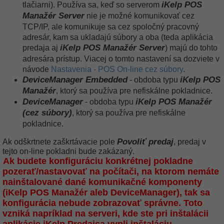
iKelp POS
tlačiarni). Používa sa, keď so serverom
Manažér Server
nie je možné komunikovať cez
TCP/IP, ale komunikuje sa cez spoločný pracovný
adresár, kam sa ukladajú súbory a oba (teda aplikácia
iKelp POS Manažér Server
predaja aj
) majú do tohto
adresára prístup. Viacej o tomto nastavení sa dozviete v
návode
Nastavenia - POS On-line cez súbory
.
DeviceManager Embedded
iKelp POS
- obdoba typu
Manažér
, ktorý sa používa pre nefiskálne pokladnice.
DeviceManager
iKelp POS Manažér
- obdoba typu
(cez súbory)
, ktorý sa používa pre nefiskálne
pokladnice.
Povoliť predaj
Ak odškrtnete zaškrtávacie pole
, predaj v
tejto on-line pokladni bude zakázaný.
Ak budete konfiguráciu konkrétnej pokladne
pozerať/nastavovať na počítači, na ktorom nemáte
nainštalované dané komunikačné komponenty
(iKelp POS Manažér aleb DeviceManager), tak sa
konfigurácia nebude zobrazovať správne. Toto
vzniká napríklad na serveri, kde ste pri inštalácii