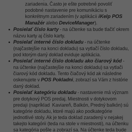
zariadenia. Často je ešte potrebné povoliť
podobné nastavenie pre komunikáciu s
iKelp POS
konkrétnym zariadením (v aplikácii
Manažér
DeviceManager
alebo
).
Posielať číslo karty
- na účtenke sa bude tlačiť okrem
názvu karty aj číslo karty.
Posielať interné číslo dokladu
- na účtenke
(najčastejšie na konci dokladu) sa vytlačí číslo dokladu,
pod ktorým daný doklad eviduje aplikácia.
Posielať interné číslo dokladu ako čiarový kód
-
na účtenke (najčastejšie na konci dokladu) sa vytlači
čiarový kód dokladu. Tento čiačový kód ak následne
POS Pokladni
oskenujete v
, zobrazí sa Vám z histórie
daný doklad.
Posielať kategóriu dokladu
- nastavenie má význam
pre dotykový POS predaj. Miestnosti v dotykovom
predaji (napríklad Kaviareň, Balkón, Predný balkón) sú
kategórie dokladu, ktoré majú ako podkategórie
jednotlivé stoly. Ak je teda doklad zaradený v nejakej
takejto kategórii (teda na stole v miestnosti), na účtenku
sa kategória pošle a zobrazí sa. Na účtenke teda bude