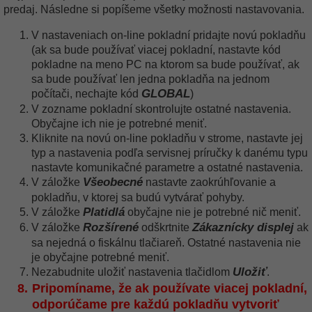
predaj. Následne si popíšeme všetky možnosti nastavovania.
V nastaveniach on-line pokladní pridajte novú pokladňu
(ak sa bude používať viacej pokladní, nastavte kód
pokladne na meno PC na ktorom sa bude používať, ak
sa bude používať len jedna pokladňa na jednom
GLOBAL
počítači, nechajte kód
)
V zozname pokladní skontrolujte ostatné nastavenia.
Obyčajne ich nie je potrebné meniť.
Kliknite na novú on-line pokladňu v strome, nastavte jej
typ a nastavenia podľa servisnej príručky k danému typu
nastavte komunikačné parametre a ostatné nastavenia.
Všeobecné
V záložke
nastavte zaokrúhľovanie a
pokladňu, v ktorej sa budú vytvárať pohyby.
Platidlá
V záložke
obyčajne nie je potrebné nič meniť.
Rozšírené
Zákaznícky displej
V záložke
odškrtnite
ak
sa nejedná o fiskálnu tlačiareň. Ostatné nastavenia nie
je obyčajne potrebné meniť.
Uložiť
Nezabudnite uložiť nastavenia tlačidlom
.
Pripomíname, že ak používate viacej pokladní,
odporúčame pre každú pokladňu vytvoriť