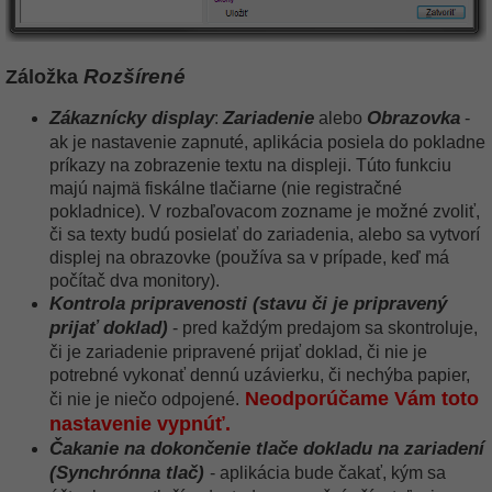
Záložka
Rozšírené
Zákaznícky display
Zariadenie
Obrazovka
:
alebo
-
ak je nastavenie zapnuté, aplikácia posiela do pokladne
príkazy na zobrazenie textu na displeji. Túto funkciu
majú najmä fiskálne tlačiarne (nie registračné
pokladnice). V rozbaľovacom zozname je možné zvoliť,
či sa texty budú posielať do zariadenia, alebo sa vytvorí
displej na obrazovke (používa sa v prípade, keď má
počítač dva monitory).
Kontrola pripravenosti (stavu či je pripravený
prijať doklad)
- pred každým predajom sa skontroluje,
či je zariadenie pripravené prijať doklad, či nie je
potrebné vykonať dennú uzávierku, či nechýba papier,
Neodporúčame Vám toto
či nie je niečo odpojené.
nastavenie vypnúť.
Čakanie na dokončenie tlače dokladu na zariadení
(Synchrónna tlač)
- aplikácia bude čakať, kým sa