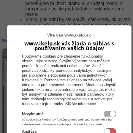
potrebujete prijímať platbu aj v cudzej mene. V
tom prípade by ste pridali ďalšie pokladne v inej
mene.
Viacej pokladní by ste použili ešte vtedy, ak by ste
chceli sledovať nejakú konkrétnu skupinu platieb
cez iné platidlá.
Víta vás www.ikelp.sk
Na obrázku sú všeobecné nastavenia on-line pokladne.
www.ikelp.sk vás žiada o súhlas s
používaním vašich údajov
Používame cookies pre zlepšenie funkcionality
obsahu tejto stránky. Svojím výberom nám môžete
pomôcť k lepšej realizácii našich cieľov. Zlepšiť
používanie stránky pomocou analytických nástrojov
pre anonymné sledovania používania jednotlivých
funkcionalít. Perzonalizovať obsah na základe vašej
interakci a preferovaných nastavení. Marketing zlepšiť
cielenú reklamu a relevantnú pre vás. Údaje tak môžu
byť anonymne zdielané medzi našich partnerov, ktorý
nám dodávajú technologické vybavenie a softvér pre
fungovanie tejto stránky.
Bližšie informácie
Nevyhnutné
sú cookie bez ktorých by funkčnosť tejto web stránky nemohla byť
zabezpečené. Navigácia a prístup k zákazníckej časti webu.
Analýza