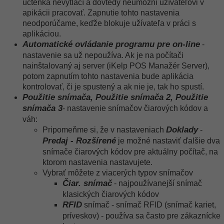
účtenka nevytlačí a dovtedy neumožní užívateľovi v
apikácii pracovať. Zapnutie tohto nastavenia
neodporúčame, keďže blokuje užívateľa v práci s
aplikáciou.
Automatické ovládanie programu pre on-line
-
nastavenie sa už nepoužíva. Ak je na počítači
nainštalovaný aj server (iKelp POS Manažér Server),
potom zapnutím tohto nastavenia bude aplikácia
kontrolovať, či je spustený a ak nie je, tak ho spustí.
Použitie snímača, Použitie snímača 2, Použitie
snímača 3
- nastavenie snímačov čiarových kódov a
váh:
Doklady
Pripomeňme si, že v nastaveniach
-
Predaj - Rozšírené
je možné nastaviť ďalšie dva
snímače čiarových kódov pre aktuálny počítač, na
ktorom nastavenia nastavujete.
Vybrať môžete z viacerých typov snímačov
Čiar. snímač
- najpoužívanejší snímač
klasických čiarových kódov
RFID
snímač - snímač RFID (snímač kariet,
príveskov) - používa sa často pre zákaznícke