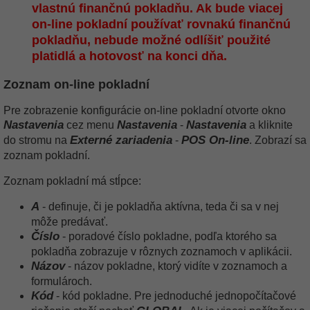
vlastnú finančnú pokladňu. Ak bude viacej
on-line pokladní používať rovnakú finančnú
pokladňu, nebude možné odlíšiť použité
platidlá a hotovosť na konci dňa.
Zoznam on-line pokladní
Pre zobrazenie konfigurácie on-line pokladní otvorte okno
Nastavenia
Nastavenia
Nastavenia
cez menu
-
a kliknite
Externé zariadenia
POS On-line
do stromu na
-
. Zobrazí sa
zoznam pokladní.
Zoznam pokladní má stĺpce:
A
- definuje, či je pokladňa aktívna, teda či sa v nej
môže predávať.
Číslo
- poradové číslo pokladne, podľa ktorého sa
pokladňa zobrazuje v rôznych zoznamoch v aplikácii.
Názov
- názov pokladne, ktorý vidíte v zoznamoch a
formulároch.
Kód
- kód pokladne. Pre jednoduché jednopočítačové