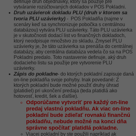
definuje druh objednávky, ktorý sa použije pre
vytváranie rozúčtovaných dokladov v POS Pokladni.
Druh uzávierok dokladu PLU (druh v ktorom sa
tvoria PLU uzávierky)
- POS Pokladňa (najme v
scenáry keď sa synchronizuje pobočka s centrálnou
databázou) vytvára PLU uzávierky. Táto PLU uzávierka
je v skutočnosti dodací list vo finančných dokladoch,
ktorý neodpisuje množstvo zo skladu. Zmysel PLU
uzávierky je, že táto uzávierka sa prenáša do centrálnej
databázy, aby centrálna databáza vedela čo sa na POS
Pokladni predalo. Toto nastavenie definuje, aký druh
dodacieho listu sa použije pre vytvorenie PLU
uzávierky.
Zápis do pokladne
- do ktorých pokladní zapisuje daná
on-line pokladňa svoje pohyby. Inak povedané: Z
ktorých pokladní bude možné použiť druhy úhrad
(platidiel) pri ukončení predaja (teda platidlá ako
hotovosť, kredit, šek a ďalšie).
Odporúčame vytvoriť pre každý on-line
predaj vlastnú pokladňu. Ak viac on-line
pokladní bude zdieľať rovnakú finančnú
pokladňu, nebude možné na konci dňa
správne spočítať platidlá pokladne.
Viacej pokladní by ste použili napríklad ak