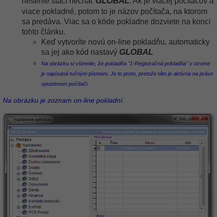
GLOBAL
riešenie stačí nechať
. Ak je viacej počítačov a
viace pokladné, potom to je názov počítača, na ktorom
sa predáva. Viac sa o kóde pokladne dozviete na konci
tohto článku.
Keď vytvoríte novú on-line pokladňu, automaticky
GLOBAL
sa jej ako kód nastavý
Na obrázku si všimnite, že pokladňa "1-Registračná pokladňa" v strome
je napísaná tučným písmom. Je to preto, pretože táto je aktívna na práve
spustenom počítači.
Na obrázku je zoznam on-line pokladní.