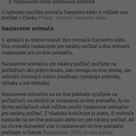
Nastavenie módu pridávania položiek
O spôsobe použitia snímača čiarového kódu si môžete viac
prečítať v článku
Predaj - snímač čiarového kódu
.
Nastavenie snímača
V aplikácii je možné nataviť štyri snímače čiarového kódu.
Dva snímače nastavujete pre lokálny počítač a dva snímače
nastavujete pre on-line pokladňu.
Nastavenie snímačov pre lokálny počítač využijete na
počítačoch ako príjem tovaru, kde nemajú on-line predaj, ale
snímače čiarových kódov používajú (vytvárajú príjemky,
výdajky a iné doklady).
Nastavenie snímačov na on-line pokladni využijete na
počítačoch, na ktorých je nastavená on-line pokladňa. Aj na
týchto počítačoch však môžete použiť nastavenie snímačov
pre lokálny počítač. Z hľadiska funkčnosti je jedno, či snímače
nastavíte na on-line pokladni alebo len pre lokálny počítač. Ak
sa chcete dozvedieť viac o nastavovaní on-line pokladne
prečítajte si článok
Nastavenia - POS on-line predaj
.