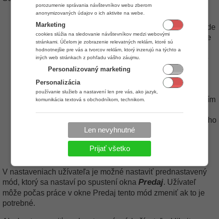
porozumenie správania návštevníkov webu zberom
anonymizovaných údajov o ich aktivite na webe.
Normálny
- pri normálnom predaji sa po odsnímaní
Marketing
čiarového kódu v okne Predaj vyplnia informácie o kóde
cookies slúžia na sledovanie návštevníkov medzi webovými
karty, názve karty a ceny karty. Skladové karta však nie
stránkami. Účelom je zobrazenie relevatných reklám, ktoré sú
je okamžite pridaná do účtenky a predavač musí
hodnotnejšie pre vás a tvorcov reklám, ktorý inzerujú na týchto a
pridanie skladovej karty do účtenky potvrdiť manuálne
iných web stránkach z pohľadu vášho záujmu.
(cez klávesnicu alebo myš).
Personalizovaný marketing
Rýchly
- pri rýchlom móde predaja sa tovar po
Personalizácia
odsnímaní čiarového kódu okamžite pridá do
používanie služieb a nastavení len pre vás, ako jazyk,
rozpracovanej účtenky. Užívateľ môže pred odsnímaním
komunikácia textová s obchodníkom, technikom.
kódu zmeniť množstvo tovaru (napríklad na 2ks) a
odsnímať čiarový kód potom, čím pridá dva kusy daného
Tento mód je rýchlejší a oveľa
Len nevyhnutné
tovaru.
vhodnejší, ak sa predáva pomocou snímača
Prijať všetko
čiarového kódu.
V nastaveniach užívateľa je možné nastaviť prednastavený
Predaj
mód, ktorý sa nastaví po spustení okna
. Užívateľ
môže počas práce v okne Predaj tento mód zmeniť ak to je
potrebné.