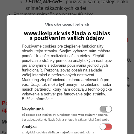
LEGIC
MIFARE
,
- používajú sa najčastejšie ako
snímače zákazníckych kariet
Parametre snímača sa nastavujú ako:
port
rychlost
parita
datove_bity
riadenie_toku
"
,
,
,
#
"
Víta vás www.ikelp.sk
(napríklad "6,9600,n,8,1#0")
www.ikelp.sk vás žiada o súhlas
port - číslo portu, na ktorom je snímač pripojený.
s používaním vašich údajov
Najčastejšie musíte zmeniť len port
Používame cookies pre zlepšenie funkcionality
snímača.
Ostatné parametre zostávajú
obsahu tejto stránky. Svojím výberom nám môžete
rovnaké.
pomôcť k lepšej realizácii našich cieľov. Zlepšiť
rychlost - rýchlosť prenosu dát. Najčastejšie 9600.
používanie stránky pomocou analytických nástrojov
pre anonymné sledovania používania jednotlivých
parita - párna (p) alebo nepárna (n) parita.
funkcionalít. Perzonalizovať obsah na základe
Najčastejšie nepárna (n).
vašej interakci a preferovaných nastavení.
datove_bity - počet dátových bitov. Najčastejšie 8.
Marketing zlepšiť cielenú reklamu a relevantnú pre
vás. Údaje tak môžu byť anonymne zdielané medzi
riadenie_toku - typ riadenia typu dát. Najčastejšie
našich partnerov, ktorý nám dodávajú technologické
0 - žiadne.
vybavenie a softvér pre fungovanie tejto stránky.
Bližšie informácie
Po uložení konfigurácie musíte vypnúť a zapnúť
Nevyhnutné
aplikáciu.
sú cookie bez ktorých by funkčnosť tejto web stránky nemohla
byť zabezpečené. Navigácia a prístup k zákazníckej časti webu.
Mód predaja pomocou snímača čiarových kódov
Analýza
Sú dva módy predaja pomocou snímača čiarových kódov:
analytické cookies slúžiace majiteľom webstránok na