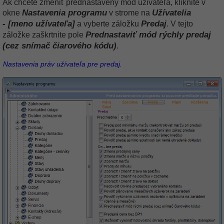
Ak chcete zmeniť prednastavený mód užívateľa, kliknite v
Nastavenia programu
Užívatelia
okne
v strome na
- [meno užívateľa]
Predaj
a vyberte záložku
. V tejto
Prednastaviť mód rýchly predaj
záložke zaškrtnite pole
(cez snímač čiarového kódu)
.
Nastavenia práv užívateľa pre predaj.