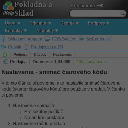
Pokladňa a
Prihlásenie
Sklad
Úvod
Stiahnuť
Cenník
Podpora
Kontakty
Aktuality
Skladový program
POS Systém
Sieť predajní
Cenník
Predajcovia v SR
Podpora
Návody
Nastavenia
Predajca
Od verzie: 1.34.000
200, začiatočník
Nastavenia - snímač čiarového kódu
Nastavenia - snímač čiarového kódu
V tomto článku si povieme, ako nastavíte snímač čiarového
kódu (skener čiarového kódu) pre použitie v predaji. V článku
si povieme:
Nastavenie snímača
Pre lokálny počítač
Na on-line pokladni
Nastavenie módu predaja