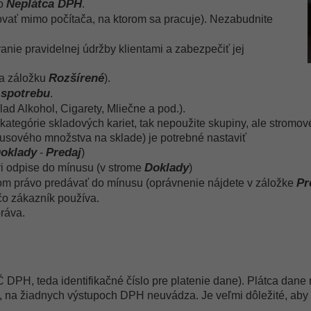
Neplátca DPH
bo
.
vať mimo počítača, na ktorom sa pracuje). Nezabudnite
nie pravidelnej údržby klientami a zabezpečiť jej
Rozšírené
a záložku
).
 spotrebu
.
lad Alkohol, Cigarety, Mliečne a pod.).
ategórie skladových kariet, tak nepoužite skupiny, ale stromov
usového množstva na sklade) je potrebné nastaviť
oklady
Predaj
-
)
Doklady
ri odpise do mínusu (v strome
)
Pr
om právo predávať do mínusu (oprávnenie nájdete v záložke
 čo zákazník používa.
práva.
DPH, teda identifikačné číslo pre platenie dane). Plátca dane n
 na žiadnych výstupoch DPH neuvádza. Je veľmi dôležité, aby s