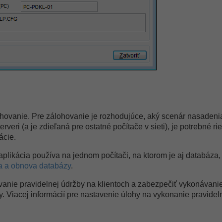
ohovanie. Pre zálohovanie je rozhodujúce, aký scenár nasadenia 
rveri (a je zdieľaná pre ostatné počítače v sieti), je potrebné r
ácie.
 aplikácia používa na jednom počítači, na ktorom je aj databáza
a a obnova databázy
.
anie pravidelnej údržby na klientoch a zabezpečiť vykonávanie 
. Viacej informácií pre nastavenie úlohy na vykonanie pravidel