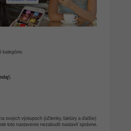
é kategórie.
edaj
).
a svojich výstupoch (účtenky, faktúry a ďalšie)
te toto nastavenie nezabudli nastaviť správne.