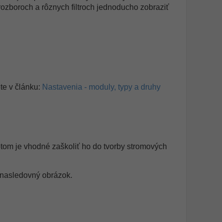
 rozboroch a rôznych filtroch jednoducho zobraziť
ete v článku:
Nastavenia - moduly, typy a druhy
potom je vhodné zaškoliť ho do tvorby stromových
 nasledovný obrázok.