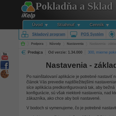
Pokladňa a Sklad
Úvod
Stiahnuť
Cenník
Skladový program
POS Systém
Podpora
Návody
Nastavenia
Nastavenia - zákl
Predajca
Od verzie: 1.34.000
300, mierne pokr
Nastavenia - zákla
Po nainštalovaní aplikácie je potrebné nastaviť 
článok Vás prevedie najdôležitejšími nastaveniam
síce aplikácia predkonfigurovaná tak, aby bežná
konfigurácie, sú však niektoré nastavenia, nad k
zákazníka, ako chce aby boli nastavené.
V bodoch si vymenujeme, čo je potrebné nastaviť