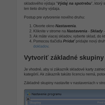
Výdaj na spotrebu
skladového výdaja "
", ktorý
len tieto druhy výdaja.
Postup pre vytvorenie nového druhu:
Nastavenia
Otvorte okno
.
Nastavenia
Sklady
Kliknite v strome na
-
Ak máte viacej skladov, vyberte sklad, do k
Pridať
Pomocou tlačidla
pridajte nový druh
dokladov
.
Vytvoriť základné skupiny 
Je vhodné, aby si zákazník skladové karty zatrie
kategórií. Ak zákazník takúto licenciu nemá, po
Základné skupiny nastavíte v nastaveniach v st