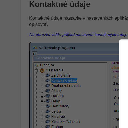
Kontaktné údaje
Kontaktné údaje nastavíte v nastaveniach aplikác
opisovať.
Na obrázku vidíte príklad nastavení kontaktných údaj