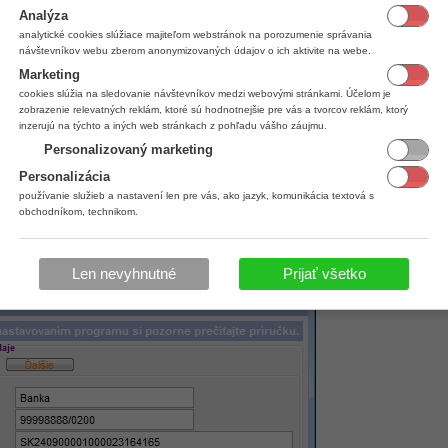
Analýza
analytické cookies slúžiace majiteľom webstránok na porozumenie správania
návštevníkov webu zberom anonymizovaných údajov o ich aktivite na webe.
Marketing
cookies slúžia na sledovanie návštevníkov medzi webovými stránkami. Účelom je
zobrazenie relevatných reklám, ktoré sú hodnotnejšie pre vás a tvorcov reklám, ktorý
inzerujú na týchto a iných web stránkach z pohľadu vášho záujmu.
Personalizovaný marketing
Personalizácia
používanie služieb a nastavení len pre vás, ako jazyk, komunikácia textová s
obchodníkom, technikom.
Len nevyhnutné
Prijať všetko