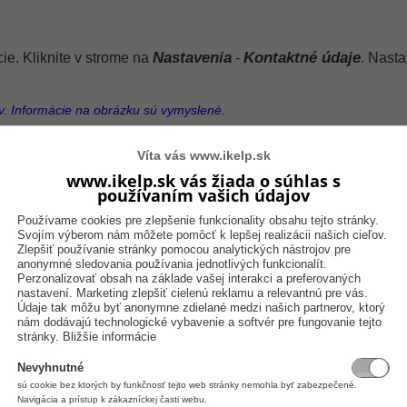
Nastavenia
Kontaktné údaje
ie. Kliknite v strome na
-
. Nast
ov. Informácie na obrázku sú vymyslené.
Víta vás www.ikelp.sk
www.ikelp.sk vás žiada o súhlas s
používaním vašich údajov
Používame cookies pre zlepšenie funkcionality obsahu tejto stránky.
Svojím výberom nám môžete pomôcť k lepšej realizácii našich cieľov.
Zlepšiť používanie stránky pomocou analytických nástrojov pre
anonymné sledovania používania jednotlivých funkcionalít.
Perzonalizovať obsah na základe vašej interakci a preferovaných
nastavení. Marketing zlepšiť cielenú reklamu a relevantnú pre vás.
Údaje tak môžu byť anonymne zdielané medzi našich partnerov, ktorý
nám dodávajú technologické vybavenie a softvér pre fungovanie tejto
stránky.
Bližšie informácie
Nevyhnutné
sú cookie bez ktorých by funkčnosť tejto web stránky nemohla byť zabezpečené.
Navigácia a prístup k zákazníckej časti webu.