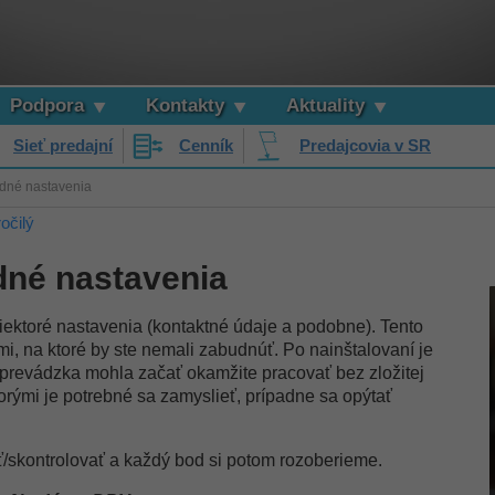
Podpora
Kontakty
Aktuality
Sieť predajní
Cenník
Predajcovia v SR
adné nastavenia
očilý
dné nastavenia
niektoré nastavenia (kontaktné údaje a podobne). Tento
i, na ktoré by ste nemali zabudnúť. Po nainštalovaní je
 prevádzka mohla začať okamžite pracovať bez zložitej
torými je potrebné sa zamyslieť, prípadne sa opýtať
/skontrolovať a každý bod si potom rozoberieme.