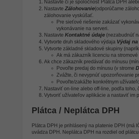
Nastavte či je spoločnosť Plátca DPH ale
Zálohovanie
Nastavte
(odporúčame záloho
zálohovanie vyskúšať.
Pre sieťové riešenie zakázať vykonáva
vykonávanie na serveri.
Kontaktné údaje
Nastavte
(nezabudnúť n
Výdaj na
Vytvorte druh skladového výdaja
Vytvorte základné skladové skupiny (naprík
Ak má zákazník licenciu na stromové k
Ak chce zákazník predávať do mínusu (mín
D
Povoľte predaj do mínusu (v strome
Zvážte, či nevypnúť upozorňovanie p
Povoľte/zakážte konkrétnym užívateľ
Nastaviť on-line alebo off-line, podľa toho,
Vytvoriť užívateľov aplikácie a nastaviť im 
Plátca / Neplátca DPH
Plátca DPH je prihlásený na platenie DPH (má IČ 
uvádza DPH. Neplátca DPH na rozdiel od plátcu,