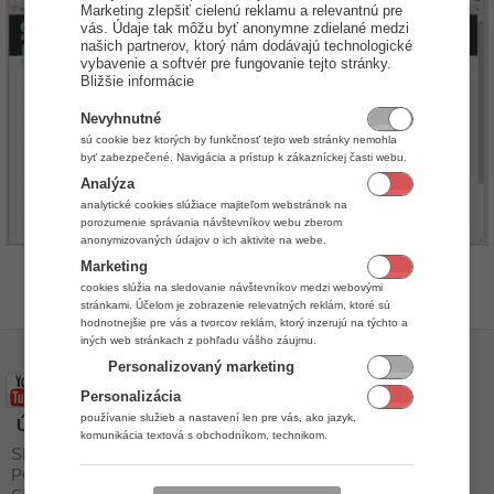
Marketing zlepšiť cielenú reklamu a relevantnú pre
vás. Údaje tak môžu byť anonymne zdielané medzi
našich partnerov, ktorý nám dodávajú technologické
vybavenie a softvér pre fungovanie tejto stránky.
Bližšie informácie
Nevyhnutné
sú cookie bez ktorých by funkčnosť tejto web stránky nemohla
byť zabezpečené. Navigácia a prístup k zákazníckej časti webu.
Analýza
analytické cookies slúžiace majiteľom webstránok na
porozumenie správania návštevníkov webu zberom
anonymizovaných údajov o ich aktivite na webe.
Marketing
by
Daniel Jurkovič
cookies slúžia na sledovanie návštevníkov medzi webovými
stránkami. Účelom je zobrazenie relevatných reklám, ktoré sú
hodnotnejšie pre vás a tvorcov reklám, ktorý inzerujú na týchto a
iných web stránkach z pohľadu vášho záujmu.
Personalizovaný marketing
Personalizácia
používanie služieb a nastavení len pre vás, ako jazyk,
Úvod
Stiahnuť
komunikácia textová s obchodníkom, technikom.
Skladový program
Cenník
POS Systém
Malé prevádzky