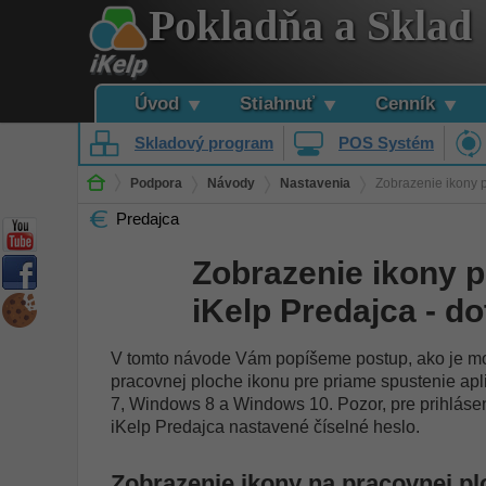
Pokladňa a Sklad
Úvod
Stiahnuť
Cenník
Skladový program
POS Systém
Podpora
Návody
Nastavenia
Zobrazenie ikony p
Predajca
Zobrazenie ikony p
iKelp Predajca - d
V tomto návode Vám popíšeme postup, ako je možn
pracovnej ploche ikonu pre priame spustenie ap
7, Windows 8 a Windows 10. Pozor, pre prihláseni
iKelp Predajca nastavené číselné heslo.
Zobrazenie ikony na pracovnej p