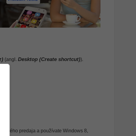
z)
Desktop (Create shortcut)
(angl.
).
tykového predaja
a používate Windows 8,