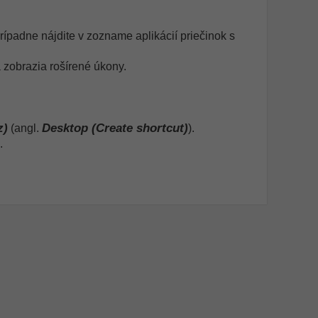
ípadne nájdite v zozname aplikácií priečinok s
 zobrazia rošírené úkony.
z)
Desktop (Create shortcut)
(angl.
).
.