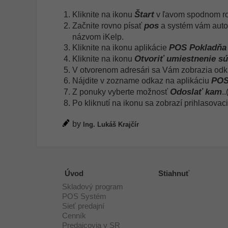
Štart
Kliknite na ikonu
v ľavom spodnom ro
pos
Začnite rovno písať
a systém vám autom
názvom iKelp.
POS Pokladňa
Kliknite na ikonu aplikácie
Otvoriť umiestnenie s
Kliknite na ikonu
V otvorenom adresári sa Vám zobrazia odka
POS
Nájdite v zozname odkaz na aplikáciu
Odoslať kam
Z ponuky vyberte možnosť
.
Po kliknutí na ikonu sa zobrazí prihlasovac
by
Ing. Lukáš Krajčír
Úvod
Stiahnuť
Skladový program
POS Systém
Sieť predajní
Cenník
Predajcovia v SR