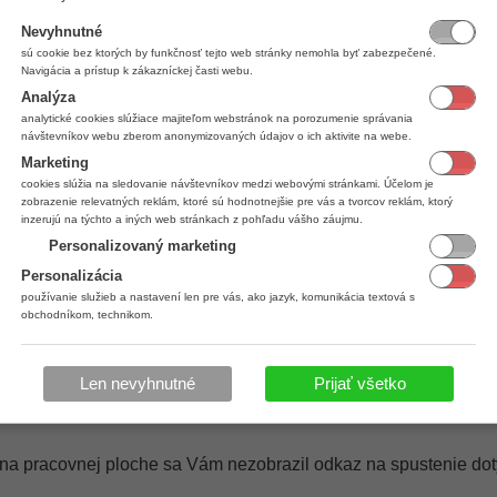
Nevyhnutné
aby sa Vám v tejto časti zobrazil náhlaď tzv. Metra, zobrazeni
sú cookie bez ktorých by funkčnosť tejto web stránky nemohla byť zabezpečené.
Navigácia a prístup k zákazníckej časti webu.
pre spustenie rôznych aplikácií.
Analýza
pos
aticky vyhľadá aplikácie, v ktorých sa názov
nachádza.
analytické cookies slúžiace majiteľom webstránok na porozumenie správania
návštevníkov webu zberom anonymizovaných údajov o ich aktivite na webe.
pravým tlačidlom, daná aplikácia sa označí a v spodnej časti sa
Open file location
Marketing
oru (angl.
).
cookies slúžia na sledovanie návštevníkov medzi webovými stránkami. Účelom je
zy na jednotlivé aplikácie.
zobrazenie relevatných reklám, ktoré sú hodnotnejšie pre vás a tvorcov reklám, ktorý
 Pokladňa
, kliknite na ňu pravým tlačidlom.
inzerujú na týchto a iných web stránkach z pohľadu vášho záujmu.
Send to
Pracovná plocha (Vytvoriť odka
.(angl.
) a následne
Personalizovaný marketing
ie okno. Zadajte Vami nadefinované číselné heslo a prihláste sa
Personalizácia
používanie služieb a nastavení len pre vás, ako jazyk, komunikácia textová s
obchodníkom, technikom.
Len nevyhnutné
Prijať všetko
loche vo Windows 10
le na pracovnej ploche sa Vám nezobrazil odkaz na
spustenie do