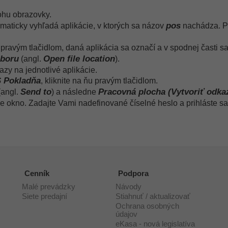
hu obrazovky.
pos
aticky vyhľadá aplikácie, v ktorých sa názov
nachádza. Pr
pravým tlačidlom, daná aplikácia sa označí a v spodnej časti sa
úboru
Open file location
(angl.
).
zy na jednotlivé aplikácie.
 Pokladňa
, kliknite na ňu pravým tlačidlom.
Send to
Pracovná plocha (Vytvoriť odka
.(angl.
) a následne
ie okno. Zadajte Vami nadefinované číselné heslo a prihláste sa
Cenník
Podpora
Malé prevádzky
Návody
Siete predajní
Stiahnuť / aktualizovať
Ochrana osobných
údajov
eKasa - nová legislatíva