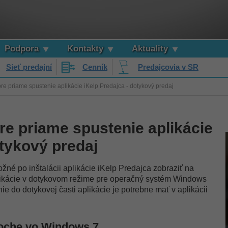
Podpora
Kontakty
Aktuality
Sieť predajní
Cenník
Predajcovia v SR
re priame spustenie aplikácie iKelp Predajca - dotykový predaj
re priame spustenie aplikácie
otykový predaj
é po inštalácii aplikácie iKelp Predajca zobraziť na
likácie v dotykovom režime pre operačný systém Windows
e do dotykovej časti aplikácie je potrebne mať v aplikácii
loche vo Windows 7