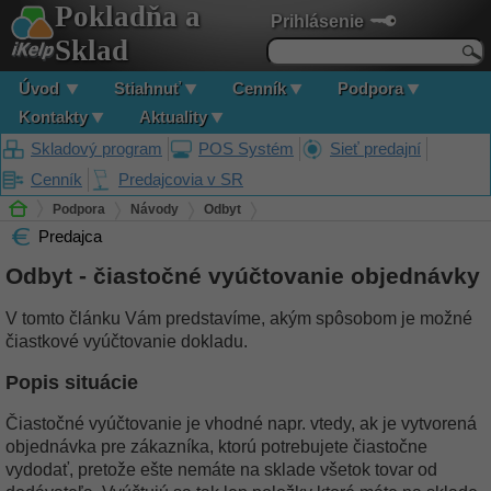
Pokladňa a
Prihlásenie
Sklad
Úvod
Stiahnuť
Cenník
Podpora
Kontakty
Aktuality
Skladový program
POS Systém
Sieť predajní
Cenník
Predajcovia v SR
Podpora
Návody
Odbyt
Predajca
Odbyt - čiastočné vyúčtovanie objednávky
Odbyt - čiastočné vyúčtovanie objednávky
V tomto článku Vám predstavíme, akým spôsobom je možné
čiastkové vyúčtovanie dokladu.
Popis situácie
Čiastočné vyúčtovanie je vhodné napr. vtedy, ak je vytvorená
objednávka pre zákazníka, ktorú potrebujete čiastočne
vydodať, pretože ešte nemáte na sklade všetok tovar od