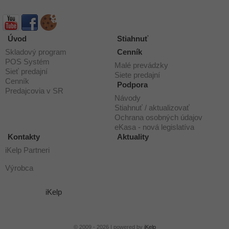
Úvod
Stiahnuť
Skladový program
Cenník
POS Systém
Malé prevádzky
Sieť predajní
Siete predajní
Cenník
Podpora
Predajcovia v SR
Návody
Stiahnuť / aktualizovať
Ochrana osobných údajov
eKasa - nová legislatíva
Kontakty
Aktuality
iKelp Partneri
Výrobca
iKelp
© 2009 - 2026 | powered by
iKelp