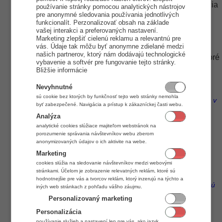
Ak boli nadefinované množstvá správne, aplikácia
používanie stránky pomocou analytických nástrojov
pre anonymné sledovania používania jednotlivých
zobrazí pred vyúčtovaním hlásenie, či si prajete
funkcionalít. Perzonalizovať obsah na základe
aplikovať predpripravené množstvá pre
vašej interakci a preferovaných nastavení.
spracovanie.
Marketing zlepšiť cielenú reklamu a relevantnú pre
Vyberte spôsob účtovania tovaru
.
vás. Údaje tak môžu byť anonymne zdielané medzi
našich partnerov, ktorý nám dodávajú technologické
Vy.
V zozname položiek je v stĺpci "
" je vidieť, ktoré
vybavenie a softvér pre fungovanie tejto stránky.
položky a aké množstvá budú účtované.
Bližšie informácie
Vytvorenie faktúry
Vyúčtovať
- kliknite na tlačidlo
.
Nevyhnutné
Aplikácia zobrazí hlásenie, že niektoré položky
sú cookie bez ktorých by funkčnosť tejto web stránky nemohla
Áno
nebudú účtované, kliknite na tlačidlo
.
(Čo je v
byť zabezpečené. Navigácia a prístup k zákazníckej časti webu.
tomto prípade v poriadku, budú účtované ďalším
Analýza
dokladom.)
analytické cookies slúžiace majiteľom webstránok na
Vytvorí sa faktúra, ktorá bude obsahovať len
porozumenie správania návštevníkov webu zberom
účtované položky, teda len tie na ktorých bolo
anonymizovaných údajov o ich aktivite na webe.
Mn. spracované
nahodené "
" v objednávke.
Marketing
Automaticky po vyúčtovaní sa na objednávke v
cookies slúžia na sledovanie návštevníkov medzi webovými
stránkami. Účelom je zobrazenie relevatných reklám, ktoré sú
Mn. dod.
stĺpci "
" doplní množstvo, ktoré bolo
hodnotnejšie pre vás a tvorcov reklám, ktorý inzerujú na týchto a
vyúčtované.
(Položky, ktoré boli celkovo vybavené, sú
iných web stránkach z pohľadu vášho záujmu.
označené zelenou farbou.)
Personalizovaný marketing
Doúčtovanie nedodaného tovaru
- ak došlo k
Personalizácia
naskladneniu aj zostávajúcich položiek z obejdnávky,
používanie služieb a nastavení len pre vás, ako jazyk,