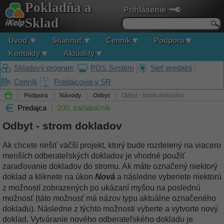
Pokladňa a
Prihlásenie
Sklad
Úvod
Stiahnuť
Cenník
Podpora
Kontakty
Aktuality
Skladový program
POS Systém
Sieť predajní
Cenník
Predajcovia v SR
Podpora
Návody
Odbyt
Odbyt - strom dokladov
Predajca
200, začiatočník
Odbyt - strom dokladov
Ak chcete riešiť väčší projekt, ktorý bude rozdelený na viacero
menších odberateľských dokladov je vhodné použiť
zaraďovanie dokladov do stromu. Ak máte označený niektorý
Nová
doklad a kliknete na úkon
a následne vyberiete niektorú
z možností zobrazených po ukázaní myšou na poslednú
možnosť (táto možnosť má názov typu aktuálne označeného
dokladu). Následne z týchto možnosti vyberte a vytvorte nový
doklad. Vytváranie nového odberateľského dokladu je