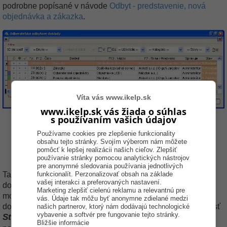
podrobne popísané v návode
Odbyt - predstavenie, nová
objednávka a zákazka
.
Víta vás www.ikelp.sk
www.ikelp.sk vás žiada o súhlas
s používaním vašich údajov
Používame cookies pre zlepšenie funkcionality
obsahu tejto stránky. Svojím výberom nám môžete
pomôcť k lepšej realizácii našich cieľov. Zlepšiť
používanie stránky pomocou analytických nástrojov
pre anonymné sledovania používania jednotlivých
funkcionalít. Perzonalizovať obsah na základe
Takýmto spôsobom sa dá vytvoriť strom, kde jednotlivé
vašej interakci a preferovaných nastavení.
doklady spadajú pod nadradené doklady. Tento strom je
Marketing zlepšiť cielenú reklamu a relevantnú pre
možné zobraziť po kliknutím pravým tlačidlom na niektorý z
vás. Údaje tak môžu byť anonymne zdielané medzi
dokladov a následným kliknutím ľavým tlačidlom na možnosť
našich partnerov, ktorý nám dodávajú technologické
vybavenie a softvér pre fungovanie tejto stránky.
Strom
. Odporúčame si usporiadať okná podľa
Bližšie informácie