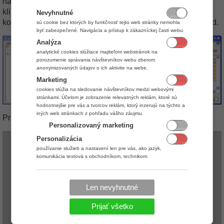
nasledujúceho obrázka pre jednoduchšiu orientáciu. Po
kliknutí na niektorý doklad sa v danom strome zobrazí
Nevyhnutné
kompletný strom, do ktorého spadá aj tento označený doklad.
sú cookie bez ktorých by funkčnosť tejto web stránky nemohla
byť zabezpečené. Navigácia a prístup k zákazníckej časti webu.
Analýza
analytické cookies slúžiace majiteľom webstránok na
porozumenie správania návštevníkov webu zberom
anonymizovaných údajov o ich aktivite na webe.
Marketing
cookies slúžia na sledovanie návštevníkov medzi webovými
stránkami. Účelom je zobrazenie relevatných reklám, ktoré sú
hodnotnejšie pre vás a tvorcov reklám, ktorý inzerujú na týchto a
iných web stránkach z pohľadu vášho záujmu.
Prácu so stromom dokladov popisuje aj nasledovné video.
Personalizovaný marketing
Personalizácia
používanie služieb a nastavení len pre vás, ako jazyk,
komunikácia textová s obchodníkom, technikom.
Len nevyhnutné
Prijať všetko