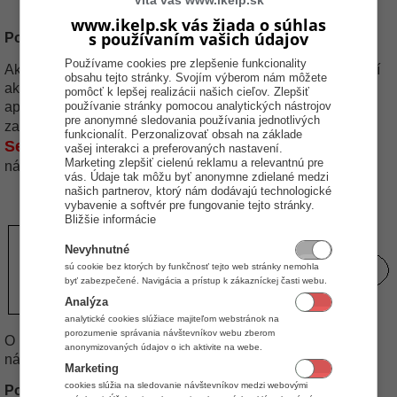
Víta vás www.ikelp.sk
minimalizovaná (s parametrom -min).
www.ikelp.sk vás žiada o súhlas
s používaním vašich údajov
Použitie aplikácie POS Manažér
Používame cookies pre zlepšenie funkcionality
Ak je potrebné predávať len z jedného počítača, potom stačí
obsahu tejto stránky. Svojím výberom nám môžete
ak je na počítači iKelp POS Manažér, ktorý je súčasťou
pomôcť k lepšej realizácii našich cieľov. Zlepšiť
aplikácie iKelp Predajca. Tento vie komunikovať priamo so
používanie stránky pomocou analytických nástrojov
pre anonymné sledovania používania jednotlivých
nieje potrebný iKelp POS Manažér
zariadením a
funkcionalít. Perzonalizovať obsah na základe
Server
. Viacej o nastaveniach on-line predaja nájdete v
vašej interakci a preferovaných nastavení.
Marketing zlepšiť cielenú reklamu a relevantnú pre
návode
Nastavenia - POS on-line predaj
.
vás. Údaje tak môžu byť anonymne zdielané medzi
našich partnerov, ktorý nám dodávajú technologické
Schéma zapojenia zariadenia, pre iKelp POS Manažér
vybavenie a softvér pre fungovanie tejto stránky.
Bližšie informácie
Nevyhnutné
sú cookie bez ktorých by funkčnosť tejto web stránky nemohla
byť zabezpečené. Navigácia a prístup k zákazníckej časti webu.
Analýza
analytické cookies slúžiace majiteľom webstránok na
porozumenie správania návštevníkov webu zberom
O konfigurácií jednotlivých zariadení sa viacej dozviete v
anonymizovaných údajov o ich aktivite na webe.
návode
POS Manažér - nastavenie zariadení
.
Marketing
cookies slúžia na sledovanie návštevníkov medzi webovými
Použitie aplikácie POS Manažér Server