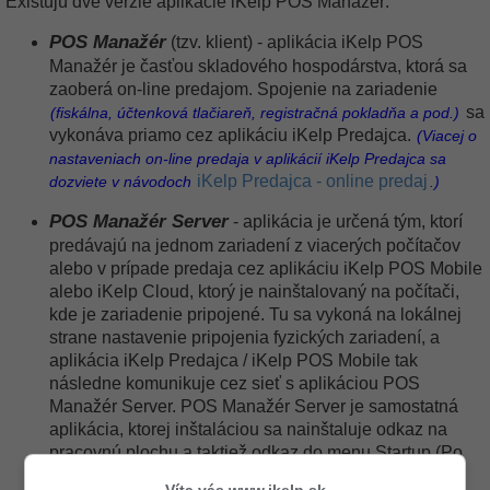
Existujú dve verzie aplikácie iKelp POS Manažér:
POS Manažér
(tzv. klient) -
aplikácia iKelp POS
Manažér je časťou skladového hospodárstva, ktorá sa
zaoberá on-line predajom. Spojenie na zariadenie
sa
(fiskálna, účtenková tlačiareň, registračná pokladňa a pod.)
vykonáva priamo cez aplikáciu iKelp Predajca.
(Viacej o
nastaveniach on-line predaja v aplikácií iKelp Predajca sa
iKelp Predajca - online predaj
dozviete v návodoch
.)
POS Manažér Server
- aplikácia je určená
tým, ktorí
predávajú na jednom zariadení z viacerých počítačov
alebo v prípade predaja cez aplikáciu iKelp POS Mobile
alebo iKelp Cloud, ktorý je nainštalovaný na počítači,
kde je zariadenie pripojené. Tu sa vykoná na lokálnej
strane nastavenie pripojenia fyzických zariadení, a
aplikácia iKelp Predajca / iKelp POS Mobile tak
následne komunikuje cez sieť s aplikáciou POS
Manažér Server.
POS Manažér Server je samostatná
aplikácia, ktorej inštaláciou sa nainštaluje odkaz na
pracovnú plochu a taktiež odkaz do menu Startup (Po
spustení), aby sa po stustení automaticky spustila