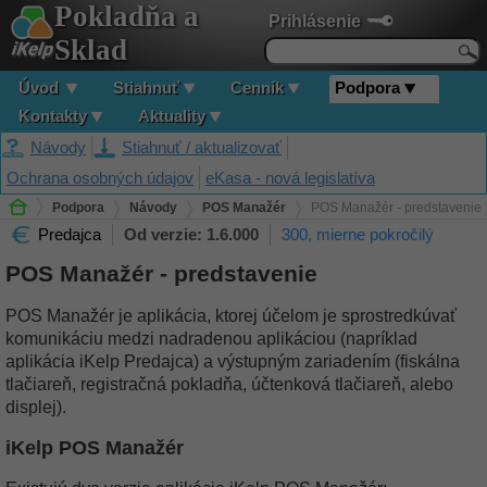
Pokladňa a
Prihlásenie
Sklad
Úvod
Stiahnuť
Cenník
Podpora
Kontakty
Aktuality
Návody
Stiahnuť / aktualizovať
Ochrana osobných údajov
eKasa - nová legislatíva
Podpora
Návody
POS Manažér
POS Manažér - predstavenie
Predajca
Od verzie: 1.6.000
300, mierne pokročilý
POS Manažér - predstavenie
POS Manažér je aplikácia, ktorej účelom je sprostredkúvať
komunikáciu medzi nadradenou aplikáciou (napríklad
aplikácia iKelp Predajca) a výstupným zariadením (fiskálna
tlačiareň, registračná pokladňa, účtenková tlačiareň, alebo
displej).
iKelp POS Manažér