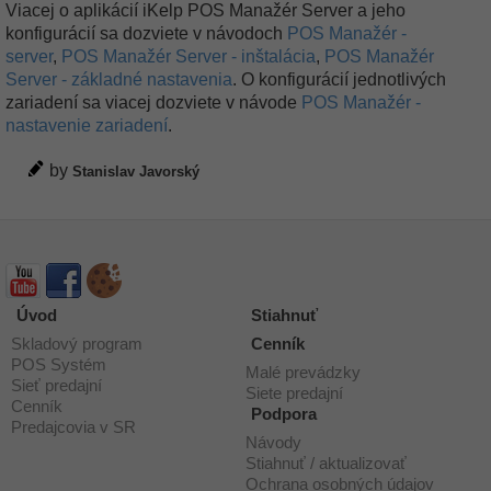
Viacej o aplikácií iKelp POS Manažér Server a jeho
konfigurácií sa dozviete v návodoch
POS Manažér -
server
,
POS Manažér Server - inštalácia
,
POS Manažér
Server - základné nastavenia
. O konfigurácií jednotlivých
zariadení sa viacej dozviete v návode
POS Manažér -
nastavenie zariadení
.
by
Stanislav Javorský
Úvod
Stiahnuť
Skladový program
Cenník
POS Systém
Malé prevádzky
Sieť predajní
Siete predajní
Cenník
Podpora
Predajcovia v SR
Návody
Stiahnuť / aktualizovať
Ochrana osobných údajov