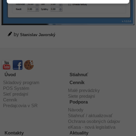
by
Stanislav Javorský
Úvod
Stiahnuť
Skladový program
Cenník
POS Systém
Malé prevádzky
Sieť predajní
Siete predajní
Cenník
Podpora
Predajcovia v SR
Návody
Stiahnuť / aktualizovať
Ochrana osobných údajov
eKasa - nová legislatíva
Kontakty
Aktuality