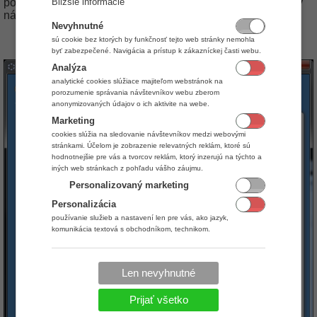
podporuje. (Bližšie informácie o tejto možnosti sa dozviete v
Bližšie informácie
návode
Úhrada faktúr v iKelp POS Mobile
.)
Nevyhnutné
Formulár jednoduchého predaja v aplikácií iKelp POS Manažér
sú cookie bez ktorých by funkčnosť tejto web stránky nemohla
byť zabezpečené. Navigácia a prístup k zákazníckej časti webu.
Analýza
analytické cookies slúžiace majiteľom webstránok na
porozumenie správania návštevníkov webu zberom
anonymizovaných údajov o ich aktivite na webe.
Marketing
cookies slúžia na sledovanie návštevníkov medzi webovými
stránkami. Účelom je zobrazenie relevatných reklám, ktoré sú
hodnotnejšie pre vás a tvorcov reklám, ktorý inzerujú na týchto a
iných web stránkach z pohľadu vášho záujmu.
Personalizovaný marketing
Personalizácia
používanie služieb a nastavení len pre vás, ako jazyk,
komunikácia textová s obchodníkom, technikom.
Len nevyhnutné
Prijať všetko