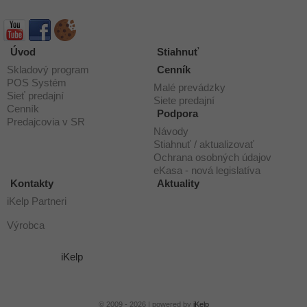
Úvod
Stiahnuť
Skladový program
Cenník
POS Systém
Malé prevádzky
Sieť predajní
Siete predajní
Cenník
Podpora
Predajcovia v SR
Návody
Stiahnuť / aktualizovať
Ochrana osobných údajov
eKasa - nová legislatíva
Kontakty
Aktuality
iKelp Partneri
Výrobca
iKelp
© 2009 - 2026 | powered by
iKelp