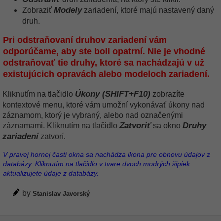
Modely
Zobraziť
zariadení, ktoré majú nastavený daný
druh.
Pri odstraňovaní druhov zariadení vám
odporúčame, aby ste boli opatrní. Nie je vhodné
odstraňovať tie druhy, ktoré sa nachádzajú v už
existujúcich opravách alebo modeloch zariadení.
Úkony (SHIFT+F10)
Kliknutím na tlačidlo
zobrazíte
kontextové menu, ktoré vám umožní vykonávať úkony nad
záznamom, ktorý je vybraný, alebo nad označenými
Zatvoriť
Druhy
záznamami. Kliknutím na tlačidlo
sa okno
zariadení
zatvorí.
V pravej hornej časti okna sa nachádza ikona pre obnovu údajov z
databázy. Kliknutím na tlačidlo v tvare dvoch modrých šipiek
aktualizujete údaje z databázy.
by
Stanislav Javorský