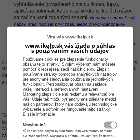
vyhľadávanie (označeného malou ikonou lupy),
aplikácia automaticky zobrazí tie druhy, ktorých názov
sa začína vami zadanými znakmi.
Nemusíte zadávať celý
názov, stačí napísať prvý znak, alebo prvých pár znakov.
Najprv napíšete znak "*" a potom začnete písať
Víta vás www.ikelp.sk
akúkoľvek časť názvu druhu zariadenia, aplikácia
automaticky zobrazí druhy, ak sa v ich názve nachádza
www.ikelp.sk vás žiada o súhlas
s používaním vašich údajov
zadaný reťazec.
Používame cookies pre zlepšenie funkcionality
"O"
Zaškrtnutím filtra
zobrazíte označené záznamy (záznamy,
obsahu tejto stránky. Svojím výberom nám môžete
ktoré nie sú označené sa v zozname druhov zariadení skryjú).
pomôcť k lepšej realizácii našich cieľov. Zlepšiť
používanie stránky pomocou analytických nástrojov
"A"
Zakrtnutím filtra
zobrazíte aj záznamy, ktoré nie sú
pre anonymné sledovania používania jednotlivých
aktívne.
funkcionalít. Perzonalizovať obsah na základe
vašej interakci a preferovaných nastavení.
Marketing zlepšiť cielenú reklamu a relevantnú pre
Zoznam druhov zariadení
vás. Údaje tak môžu byť anonymne zdielané medzi
našich partnerov, ktorý nám dodávajú technologické
vybavenie a softvér pre fungovanie tejto stránky.
Bližšie informácie
Tabuľka druhov zariadení obsahuje 4 základné stĺpce:
farebné označenie záznamu, stĺpec pre označovanie
Nevyhnutné
Názov
záznamov,
druhu zariadenia a označenie, či je daný
sú cookie bez ktorých by funkčnosť tejto web stránky nemohla
"A."
záznam aktívny
byť zabezpečené. Navigácia a prístup k zákazníckej časti webu.