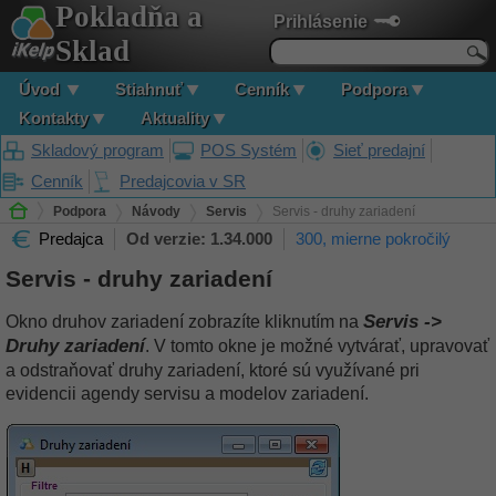
Pokladňa a
Prihlásenie
Sklad
Úvod
Stiahnuť
Cenník
Podpora
Kontakty
Aktuality
Skladový program
POS Systém
Sieť predajní
Cenník
Predajcovia v SR
Podpora
Návody
Servis
Servis - druhy zariadení
Predajca
Od verzie: 1.34.000
300, mierne pokročilý
Servis - druhy zariadení
Servis ->
Okno druhov zariadení zobrazíte kliknutím na
Druhy zariadení
. V tomto okne je možné vytvárať, upravovať
a odstraňovať druhy zariadení, ktoré sú využívané pri
evidencii agendy servisu a modelov zariadení.