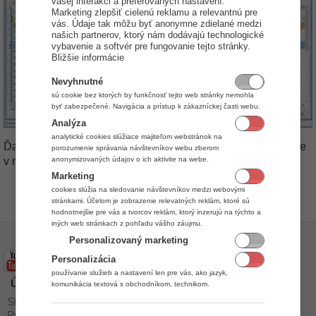
vašej interakci a preferovaných nastavení.
Marketing zlepšiť cielenú reklamu a relevantnú pre
vás. Údaje tak môžu byť anonymne zdielané medzi
našich partnerov, ktorý nám dodávajú technologické
vybavenie a softvér pre fungovanie tejto stránky.
Bližšie informácie
Nevyhnutné
sú cookie bez ktorých by funkčnosť tejto web stránky nemohla
byť zabezpečené. Navigácia a prístup k zákazníckej časti webu.
Analýza
analytické cookies slúžiace majiteľom webstránok na
Ďalšie informácie o pohyboch na skladovej karte sa dozviete
porozumenie správania návštevníkov webu zberom
anonymizovaných údajov o ich aktivite na webe.
v návode
Skladové karty - pohyby
.
Marketing
by
cookies slúžia na sledovanie návštevníkov medzi webovými
Daniel Jurkovič
stránkami. Účelom je zobrazenie relevatných reklám, ktoré sú
hodnotnejšie pre vás a tvorcov reklám, ktorý inzerujú na týchto a
iných web stránkach z pohľadu vášho záujmu.
Personalizovaný marketing
Personalizácia
používanie služieb a nastavení len pre vás, ako jazyk,
Úvod
Stiahnuť
komunikácia textová s obchodníkom, technikom.
Skladový program
Cenník
POS Systém