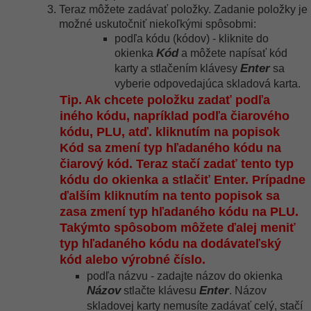
Teraz môžete zadávať položky. Zadanie položky je
možné uskutočniť niekoľkými spôsobmi:
podľa kódu (kódov) - kliknite do
Kód
okienka
a môžete napísať kód
Enter
karty a stlačením klávesy
sa
vyberie odpovedajúca skladová karta.
Tip. Ak chcete položku zadať podľa
iného kódu, napríklad podľa čiarového
kódu, PLU, atď. kliknutím na popisok
Kód sa zmení typ hľadaného kódu na
čiarový kód. Teraz stačí zadať tento typ
kódu do okienka a stlačiť Enter. Prípadne
ďalším kliknutím na tento popisok sa
zasa zmení typ hľadaného kódu na PLU.
Takýmto spôsobom môžete ďalej meniť
typ hľadaného kódu na dodávateľský
kód alebo výrobné číslo.
podľa názvu - zadajte názov do okienka
Názov
Enter
stlačte klávesu
. Názov
skladovej karty nemusíte zadávať celý, stačí