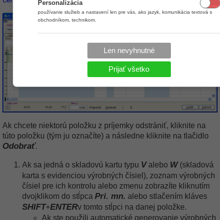
Personalizácia
používanie služieb a nastavení len pre vás, ako jazyk, komunikácia textová s
obchodníkom, technikom.
Len nevyhnutné
Prijať všetko
Ak chcete niektorú položku z príjemky odstrániť, kliknite na
túto položku (tým ju označíte) a následne kliknite na tlačidlo
Odobrať
.
V
W
Ak sa jedná o skladovú kartu typu
alebo
(skladová
karta s evidenciou výrobných čísiel), zoznam výrobných
čísiel pre ich kontrolu alebo zmenu zobrazíte kliknutím
Pri. mn.
dvojklikom do stĺpca
alebo stlačením kláves
SHIFT
ENTER
+
v tomto stĺpci na danej položke.
Ak ste použili automatické generovanie výrobných