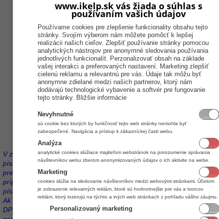
www.ikelp.sk vás žiada o súhlas s
tento reťazec, výrobné číslo sa bude
používaním vašich údajov
generovať rovnako. Ak teda napíšete
XYFX
"
" a prvé výrobné číslo má
Používame cookies pre zlepšenie funkcionality obsahu tejto
stránky. Svojím výberom nám môžete pomôcť k lepšej
78300
poradové číslo
, aplikácia bude
realizácii našich cieľov. Zlepšiť používanie stránky pomocou
generovať výrobné
analytických nástrojov pre anonymné sledovania používania
XY78300FX
XY78301FX
XY7
čísla "
","
","
jednotlivých funkcionalít. Perzonalizovať obsah na základe
vašej interakci a preferovaných nastavení. Marketing zlepšiť
cielenú reklamu a relevantnú pre vás. Údaje tak môžu byť
anonymne zdielané medzi našich partnerov, ktorý nám
dodávajú technologické vybavenie a softvér pre fungovanie
tejto stránky.
Bližšie informácie
Použi
Tlačidlom
sa pridá položka do príjemky a v
Nevyhnutné
zozname položiek je vidieť prvá prijatá položka.
sú cookie bez ktorých by funkčnosť tejto web stránky nemohla byť
Ďalej môžete rovnakým spôsobom pokračovať v
zabezpečené. Navigácia a prístup k zákazníckej časti webu.
pridávaní ďalšieho tovaru.
Analýza
analytické cookies slúžiace majiteľom webstránok na porozumenie správania
V zozname položiek príjemky je vidieť pridaná položka. Kliknutím na
návštevníkov webu zberom anonymizovaných údajov o ich aktivite na webe.
písmeno C na začiatku tejto položky v zozname, znovu otvorí okno
Marketing
pre zadávanie cien, v prípade že by ste ich chceli ešte upraviť. V
prípade, že hodnota v stĺpci C. príjem je zobrazená červeným
cookies slúžia na sledovanie návštevníkov medzi webovými stránkami. Účelom
je zobrazenie relevatných reklám, ktoré sú hodnotnejšie pre vás a tvorcov
písmom značí to, že prišlo k zmene oproti aktuálnej skladovej cene.
reklám, ktorý inzerujú na týchto a iných web stránkach z pohľadu vášho záujmu.
Ak sú hodnoty v stĺpcoch P.c1 bez DPH, P.c2 bez DPH a P.c3 bez
Personalizovaný marketing
DPH zobrazené červenou farbou, taktiež prišlo k zmene predajnej
ceny.