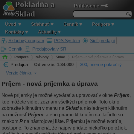
Pokladňa a
Prihlásenie
Sklad
Úvod
Stiahnuť
Cenník
Podpora
Kontakty
Aktuality
Skladový program
POS Systém
Sieť predajní
Cenník
Predajcovia v SR
Podpora
Návody
Sklad
Príjem - nová príjemka a úprava
Predajca
Od verzie: 1.34.000
300, mierne pokročilý
Verzie článku
Príjem - nová príjemka a úprava
Príjem
Nové príjemky je možné vytvárať a upravovať v okne
,
kde môžete vidieť zoznam všetkých príjemok. Toto okno
Sklad
zobrazíte kliknutím v menu na
a následným kliknutím
Príjem
na možnosť
, alebo priamo kliknutím na tlačidlo so
P
znakom
na nástrojovej lište. Príjemku je možné tvoriť aj
postupne. To znamená, že najprv pridáte niekoľko položiek,