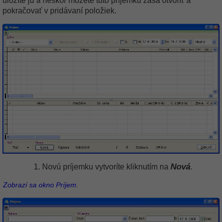
uložíte ju a neskôr môžete túto príjemku zasa otvoriť a
pokračovať v pridávaní položiek.
Nová
Novú príjemku vytvoríte kliknutím na
.
Zobrazí sa okno Príjem.