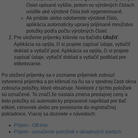
čísiel opísané vyššie, potom vo výrobných číslach
uvidíte aké výrobné čísla boli vygenerované.
Ak prídáte alebo odoberiete výrobné číslo,
aplikácia automaticky upravý príjímané množstvo
položky podľa počtu výrobných čísiel.
Uložiť
Pre uloženie príjemky kliknite na tlačidlo
.
Aplikácia sa opýta, či si prajete zapísať údaje, vytlačiť
doklad a vytlačiť pod. Aplikácia sa opýta, či si prajete
zapísať údaje, vytlačiť doklad a vytlačiť podklad pre
etiketovanie.
Po uložení príjemky sa v zozname príjemiek zobrazí
vytvorená príjemka a po kliknutí na ňu sa v spodnej časti okna
zobrazia položky, ktoré obsahuje. Niektoré z týchto položiek
sú označené. To značí že nastala zmena predajnej ceny a
tieto položky sú automaticky pripravené napríklad pre tlač
etikiet, cenoviek alebo pre posielanie do registračnej
pokladnice. Viacej sa dozviete v návodoch:
Príjem - Off-line
Príjem - označenie položiek v skladových kartách