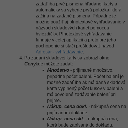
zadať iba prvé písmena hľadanej karty a
automaticky sa vyberie prvá položka, ktorá
začína na zadané písmena. Prípadne je
možné použiť aj plnotextové vyhľadávanie v
názvoch skladových kariet pomocou
hviezdičky. Plnotextové vyhľadávanie
funguje v celej aplikácii a preto pre jeho
pochopenie si stačí preštudovať návod
Adresár - vyhľadávanie
.
Po zadaní skladovej karty sa zobrazí okno
Ceny
kde môžete zadať:
Množstvo
- prijímané množstvo,
prípadne počet balení. Počet balení je
možné zadať iba ak má daná skladová
karta vyplnený počet kusov v balení a
má povolené zadávanie balení pri
príjme.
Nákup. cena dokl.
- nákupná cena na
prijímanom doklade.
Nákup. cena skl.
- nákupná cena,
ktorá bude zapísaná do dokladu.