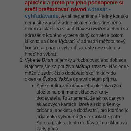
aplikácii a preto pre jeho pochopenie si
stačí preštudovať návod
Adresár -
vyhľadávanie
.
Ak si nepamätáte žiadny kontakt
nemusíte zadať žiadne písmená do adresného
Enter
okienka, stačí iba stlačiť klávesu
a otvorí sa
adresár, z ktorého vyberte daný kontakt a potom
Vybrať
kliknite na úkon
. V adresári môžete nový
kontakt aj priamo vytvoriť, ak ešte neexistuje a
hneď ho vybrať.
Druh
Vyberte
príjemky z rozbalovacieho dokladu.
Nákup tovaru
Najčastejšie sa používa
. Následne
môžete zadať číslo dodávateľskej faktúry do
Č.dod. fakt.
okienka
a upraviť dátum príjmu.
Dod.
Zaškrtnutím zaškrtávacieho okienka
uložíte na prijímané skladové karty
dodávateľa. To znamená, že ak na daných
skladových kartách, ktoré sú do príjemky
pridané, neexistuje dodávateľ, pre ktorého je
príjamnka vytvorená (teda kontakt z poľa
Adresa), tak sa tento dodávateľ na skladovú
karty pridá.