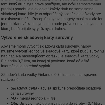
tom, ktorý druh syra práve použijete, ale kvôli samostatnému
predaju potrebujete evidovať každý druh na samostatnej
skladovej karte. Nie je to odporúčaný scenár, ale dôvody pre
to existovať môžu. Receptúra syrovej bagety musí mať ale len
jednu skladovú kartu syru a tou bude práve surovina syra, do
ktorej budú prijaté syry rôznych druhov.
Vytvorenie skladovej karty suroviny
Aby sme mohli vytvoriť skladovú kartu suroviny, najprv
musíme vytvoriť jednotlivé skladové karty, ktoré budú surovinu
napĺňať. Na nasledujúcom obrázku je skladová karta vodky
Finlandia 0,7 litra, na ktorej si povieme, ktoré dôležité
informácie je potrebné vyplniť.
Skladová karta vodky Finlandie 0,7 litra musí mať správne
nastavené:
Skladová cena
- aby sa správne prepočítala skladová
cena suroviny.
MJ -
merná jednotka - litre
Obj. do výr. -
aký objem vstupuje do výroby - 0,7 litra .