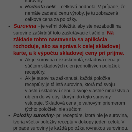
suroviny.
Hodnota celk.
- celková hodnota. V prípade, že
nemáte zadanú cenu výroby, je tu zobrazená
celková cena za položky.
Surovina
- je veľmi dôležité, aby ste nezabudli na
Na
surovine zaškrtnúť toto zaškrtávacie tlačidlo.
základe tohto nastavenia sa aplikácia
rozhoduje, ako sa správa k celej skladovej
karte, a k výpočtu skladovej ceny pri príjme.
Ak je surovina nezaškrtnutá, skladová cena je
súčtom skladových cien jednotlivých položiek
receptúry.
Ak je surovina zaškrtnutá, každá položka
receptúry je tá istá surovina, ktorá má svoju
vlastnú skladovú cenu a svoje vlastné množstvo a
objem do výroby, ktorým do tejto suroviny
vstupuje. Skladová cena je váhovým priemerom
týchto položiek, nie súčtom.
Položky suroviny
- pri receptúre, ktorá nie je surovina,
tvoria všetky položky receptúry dokopy jeden celok. V
prípade suroviny je každá položka rovnakou surovinou.