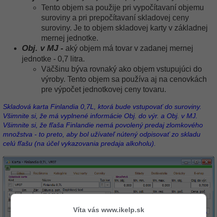
Tento objem sa použije pri vypočítavaní objemu
suroviny a pri prepočítavaní skladovej ceny
suroviny. Je to objem skladovej karty v základnej
mernej jednotke.
Obj. v MJ -
aký objem má tovar v zadanej mernej
jednotke - 0,7 litra.
Väčšinu býva rovnaký ako objem vstupujúci do
výroby. Tento objem sa používa aj na cenovkách
pre výpočet jednotkovej ceny tovaru.
Skladová karta Finlandia 0,7L, ktorá bude vstupovať do suroviny.
Všimnite si, že má vyplnené informácie Obj. do výr. a Obj. v MJ.
Všimnite si, že fľaša Finlandie nemá povolený predaj zlomkového
množstva - to preto, aby bol užívateľ nútený odpisovať zo skladu
celú fľašu (na účel vykazovania predaja alkoholu).
Víta vás www.ikelp.sk