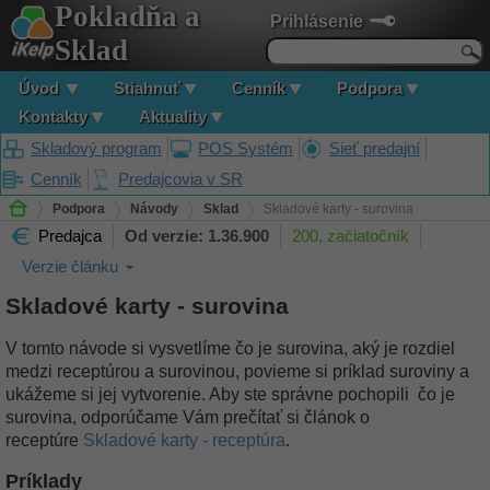
Pokladňa a
Prihlásenie
Sklad
Úvod
Stiahnuť
Cenník
Podpora
Kontakty
Aktuality
Skladový program
POS Systém
Sieť predajní
Cenník
Predajcovia v SR
Podpora
Návody
Sklad
Skladové karty - surovina
Predajca
Od verzie: 1.36.900
200, začiatočník
Verzie článku
Skladové karty - surovina
V tomto návode si vysvetlíme čo je surovina, aký je rozdiel
medzi receptúrou a surovinou, povieme si príklad suroviny a
ukážeme si jej vytvorenie. Aby ste správne pochopili čo je
surovina, odporúčame Vám prečítať si článok o
receptúre
Skladové karty - receptúra
.
Príklady