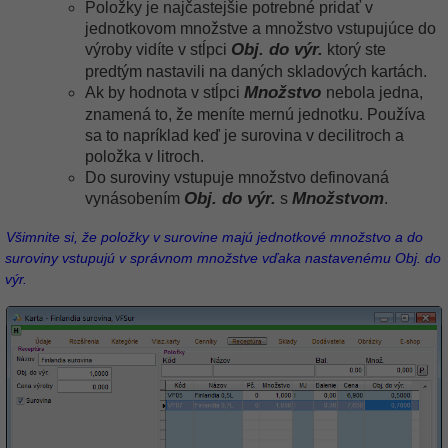
Položky je najčastejšie potrebné pridať v
jednotkovom množstve a množstvo vstupujúce do
Obj. do výr.
výroby vidíte v stĺpci
ktorý ste
predtým nastavili na daných skladových kartách.
Množstvo
Ak by hodnota v stĺpci
nebola jedna,
znamená to, že meníte mernú jednotku. Používa
sa to napríklad keď je surovina v decilitroch a
položka v litroch.
Do suroviny vstupuje množstvo definovaná
Obj. do výr.
Množstvom
vynásobením
s
.
Všimnite si, že položky v surovine majú jednotkové množstvo a do
suroviny vstupujú v správnom množstve vďaka nastavenému Obj. do
výr.