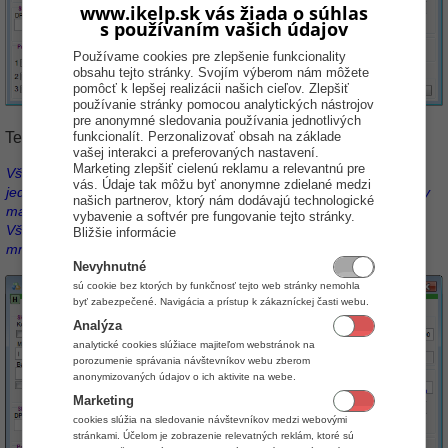
www.ikelp.sk vás žiada o súhlas
s používaním vašich údajov
Používame cookies pre zlepšenie funkcionality
obsahu tejto stránky. Svojím výberom nám môžete
pomôcť k lepšej realizácii našich cieľov. Zlepšiť
používanie stránky pomocou analytických nástrojov
pre anonymné sledovania používania jednotlivých
Teraz vytvoríme skladovú kartu suroviny:
funkcionalít. Perzonalizovať obsah na základe
vašej interakci a preferovaných nastavení.
Marketing zlepšiť cielenú reklamu a relevantnú pre
Všimnite si, že surovina má nastavené Obj. do výr. a Obj. v MJ na
vás. Údaje tak môžu byť anonymne zdielané medzi
jednotku. Surovina bude takto nastavená vždy, pretože surovina by
našich partnerov, ktorý nám dodávajú technologické
mala byť evidovaná v základnej mernej jednotke.
vybavenie a softvér pre fungovanie tejto stránky.
Všimnite si, že táto surovina má povolený predaj zlomkového
Bližšie informácie
množstva (veď predsa nebudeme rozlievať alkohol po litroch).
Nevyhnutné
sú cookie bez ktorých by funkčnosť tejto web stránky nemohla
byť zabezpečené. Navigácia a prístup k zákazníckej časti webu.
Analýza
analytické cookies slúžiace majiteľom webstránok na
porozumenie správania návštevníkov webu zberom
anonymizovaných údajov o ich aktivite na webe.
Marketing
cookies slúžia na sledovanie návštevníkov medzi webovými
stránkami. Účelom je zobrazenie relevatných reklám, ktoré sú