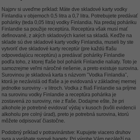
Najprv si uveďme príklad: Máte dve skladové karty vodky
Finlandia v objemoch 0,5 litra a 0,7 litra. Potrebujete predávať
poháriky (teda 0,05 litra) vodky Finlandia. Na predaj poháriku
Finlandie sa použije receptúra. Receptúra však musí mať
definované, z akých skladových kariet sa skladá. Keďže na
sklade sú dve skladové karty vodky Finlandia, museli by ste
vytvoriť dve skladové karty receptúr (pre každú fľašu
odpovedajúcu receptúru) a predávať poháriky Finlandie
podľa toho, z ktorej fľaše bol pohárik Finlandie naliaty. Toto je
samozrejme veľmi náročné riešenie, a preto existuje surovina.
Surovinou je skladová karta s názvom "Vodka Finlandia",
ktorá je nezávislá od fľaše a je evidovaná v základnej mernej
jednotke suroviny - v litroch. Vodka z fliaš Finlandie sa príjme
na surovinu vodky Finlandie a receptúra pohárika je
zostavená zo suroviny, nie z fľaše. Dodajme ešte, že pri
alkohole je potrebné evidovať výdaj v kusoch (kvôli evidencii
alkoholu pre colný úrad), preto je potrebná surovina, ktorú
môžete odpisovať čiastočne.
Podobný príklad v potravinárstve: Kupujete viacero druhov
syra a vyrábate syrové bagety. Pri výrobe Vám nezáleží na