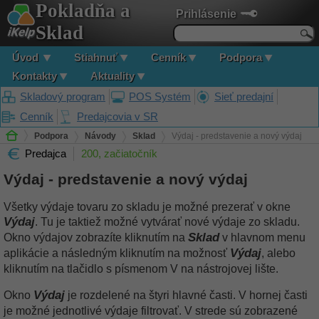
Pokladňa a
Prihlásenie
Sklad
Úvod
Stiahnuť
Cenník
Podpora
Kontakty
Aktuality
Skladový program
POS Systém
Sieť predajní
Cenník
Predajcovia v SR
Podpora
Návody
Sklad
Výdaj - predstavenie a nový výdaj
Predajca
200, začiatočník
Výdaj - predstavenie a nový výdaj
Všetky výdaje tovaru zo skladu je možné prezerať v okne
Výdaj
. Tu je taktiež možné vytvárať nové výdaje zo skladu.
Sklad
Okno výdajov zobrazíte kliknutím na
v hlavnom menu
Výdaj
aplikácie a následným kliknutím na možnosť
, alebo
kliknutím na tlačidlo s písmenom V na nástrojovej lište.
Výdaj
Okno
je rozdelené na štyri hlavné časti. V hornej časti
je možné jednotlivé výdaje filtrovať. V strede sú zobrazené