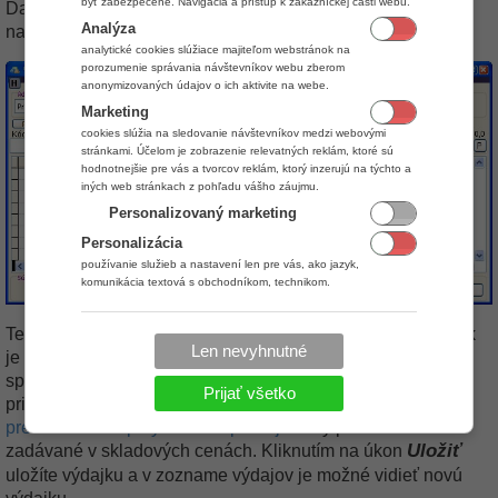
byť zabezpečené. Navigácia a prístup k zákazníckej časti webu.
Ďalej vyberte druh výdaja. Tieto druhy je možné editovať v
Analýza
nastaveniach aplikácie.
analytické cookies slúžiace majiteľom webstránok na
porozumenie správania návštevníkov webu zberom
anonymizovaných údajov o ich aktivite na webe.
Marketing
cookies slúžia na sledovanie návštevníkov medzi webovými
stránkami. Účelom je zobrazenie relevatných reklám, ktoré sú
hodnotnejšie pre vás a tvorcov reklám, ktorý inzerujú na týchto a
iných web stránkach z pohľadu vášho záujmu.
Personalizovaný marketing
Personalizácia
používanie služieb a nastavení len pre vás, ako jazyk,
komunikácia textová s obchodníkom, technikom.
Teraz môžete pridávať položky výdajky. Pridávanie položiek
Len nevyhnutné
je veľmi jednoduché a v celej aplikácii sa využíva rovnaký
spôsob pridávania položiek. Preto Vám pre pochopenie
Prijať všetko
pridávanie položiek stačí preštudovať návod
Predaj -
predstavenie a prvý ON-line predaj
. Ceny položiek sú
Uložiť
zadávané v skladových cenách. Kliknutím na úkon
uložíte výdajku a v zozname výdajov je možné vidieť novú