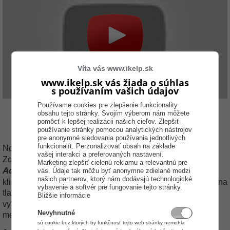
Víta vás www.ikelp.sk
www.ikelp.sk vás žiada o súhlas
s používaním vašich údajov
Používame cookies pre zlepšenie funkcionality
obsahu tejto stránky. Svojím výberom nám môžete
Nový výdaj
pomôcť k lepšej realizácii našich cieľov. Zlepšiť
používanie stránky pomocou analytických nástrojov
pre anonymné sledovania používania jednotlivých
funkcionalít. Perzonalizovať obsah na základe
Nová
Novú výdajku je možné vytvoriť kliknutím na úkon
.
vašej interakci a preferovaných nastavení.
Výdaj zo skladu
Zobrazí sa okno
, kde kliknite do okienka
Marketing zlepšiť cielenú reklamu a relevantnú pre
Adresa
Enter
a stlačte klávesu
. Zobrazí sa adresár, kde
vás. Údaje tak môžu byť anonymne zdielané medzi
našich partnerov, ktorý nám dodávajú technologické
kliknite na firmu, na ktorú chcete urobiť výdajku, a kliknutím na
vybavenie a softvér pre fungovanie tejto stránky.
Vybrať
tlačidlo
zvolíte adresu pre výdajku. Najčastejšie sa
Bližšie informácie
vykonávajú výdajky medzi jednou organizáciou, alebo iba
Nevyhnutné
medzi jej prevádzkami.
sú cookie bez ktorých by funkčnosť tejto web stránky nemohla