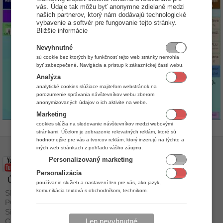
vás. Údaje tak môžu byť anonymne zdielané medzi
našich partnerov, ktorý nám dodávajú technologické
vybavenie a softvér pre fungovanie tejto stránky.
Bližšie informácie
Nevyhnutné
sú cookie bez ktorých by funkčnosť tejto web stránky nemohla
byť zabezpečené. Navigácia a prístup k zákazníckej časti webu.
Analýza
analytické cookies slúžiace majiteľom webstránok na
porozumenie správania návštevníkov webu zberom
anonymizovaných údajov o ich aktivite na webe.
Marketing
cookies slúžia na sledovanie návštevníkov medzi webovými
stránkami. Účelom je zobrazenie relevatných reklám, ktoré sú
hodnotnejšie pre vás a tvorcov reklám, ktorý inzerujú na týchto a
iných web stránkach z pohľadu vášho záujmu.
Personalizovaný marketing
Personalizácia
Úvod
Stiahnuť
používanie služieb a nastavení len pre vás, ako jazyk,
komunikácia textová s obchodníkom, technikom.
Skladový program
Cenník
POS Systém
Malé prevádzky
Sieť predajní
Siete predajní
Len nevyhnutné
Cenník