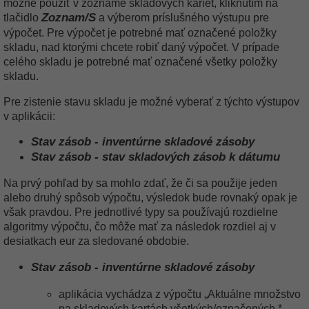
možné použiť v zozname skladových kariet, kliknutím na
Zoznam/S
tlačidlo
a výberom príslušného výstupu pre
výpočet. Pre výpočet je potrebné mať označené položky
skladu, nad ktorými chcete robiť daný výpočet. V prípade
celého skladu je potrebné mať označené všetky položky
skladu.
Pre zistenie stavu skladu je možné vyberať z týchto výstupov
v aplikácii:
Stav zásob - inventúrne skladové zásoby
Stav zásob - stav skladových zásob k dátumu
Na prvý pohľad by sa mohlo zdať, že či sa použije jeden
alebo druhý spôsob výpočtu, výsledok bude rovnaký opak je
však pravdou. Pre jednotlivé typy sa používajú rozdielne
algoritmy výpočtu, čo môže mať za následok rozdiel aj v
desiatkach eur za sledované obdobie.
Stav zásob - inventúrne skladové zásoby
aplikácia vychádza z výpočtu „Aktuálne množstvo
na skladových kartách všetkých/označených *