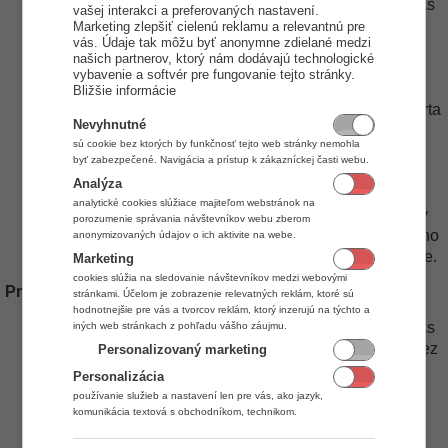
dokáže hodnotu skladu ovplyvniť. Ak došlo počas
vašej interakci a preferovaných nastavení.
existencie skladovej karty, k pohybu, ktorý napr.
Marketing zlepšiť cielenú reklamu a relevantnú pre
vás. Údaje tak môžu byť anonymne zdielané medzi
dostal skladovú kartu do mínusu, či už predaj,
našich partnerov, ktorý nám dodávajú technologické
alebo výdaj, z matematického hľadiska je
vybavenie a softvér pre fungovanie tejto stránky.
skladová cena neodpočítateľná. Jediný spôsob,
Bližšie informácie
ako je možné toto riešiť je, že ak sa skladová karta
Nevyhnutné
dostane do mínusu, musí vzniknúť dodatočne
sú cookie bez ktorých by funkčnosť tejto web stránky nemohla
pohyb ktorý zabezpečí, že sa spätne výdaj
byť zabezpečené. Navigácia a prístup k zákazníckej časti webu.
prepočíta a karta neostane v mínuse. Ak je dnes
Analýza
niečo predané, čo spôsobí, že skladová karta sa
analytické cookies slúžiace majiteľom webstránok na
dostane pohybom do mínusu, musí byť spravený
porozumenie správania návštevníkov webu zberom
príjem predchádzajúci deň. Nie je ani z účtovného
anonymizovaných údajov o ich aktivite na webe.
hľadiska možné predať niečo, čo nie je na sklade.
Marketing
cookies slúžia na sledovanie návštevníkov medzi webovými
Pre ilustráciu uvedieme konkrétny príklad
stránkami. Účelom je zobrazenie relevatných reklám, ktoré sú
hodnotnejšie pre vás a tvorcov reklám, ktorý inzerujú na týchto a
V apríli je prijatých 50ks tovaru v skladovej cene za 1ks
iných web stránkach z pohľadu vášho záujmu.
bez DPH 1,015€.
Celková cena za príjem je 50,75€ bez
Personalizovaný marketing
DPH a toto je aj hodnota skladu na konci apríla.
Personalizácia
V máji je spravený príjem na ďalších 20ks v skladovej
používanie služieb a nastavení len pre vás, ako jazyk,
cene za 1ks 1,023€. Celková cena za príjem je
komunikácia textová s obchodníkom, technikom.
20,46€
bez DPH.