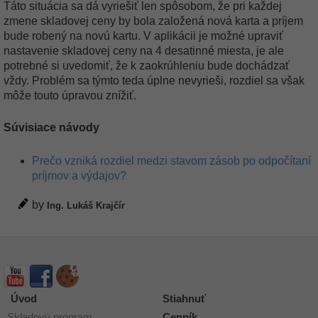
Táto situácia sa dá vyriešiť len spôsobom, že pri každej
zmene skladovej ceny by bola založená nová karta a príjem
bude robený na novú kartu. V aplikácii je možné upraviť
nastavenie skladovej ceny na 4 desatinné miesta, je ale
potrebné si uvedomiť, že k zaokrúhleniu bude dochádzať
vždy. Problém sa týmto teda úplne nevyrieši, rozdiel sa však
môže touto úpravou znížiť.
Súvisiace návody
Prečo vzniká rozdiel medzi stavom zásob po odpočítaní
príjmov a výdajov?
by
Ing. Lukáš Krajčír
Úvod
Stiahnuť
Skladový program
Cenník