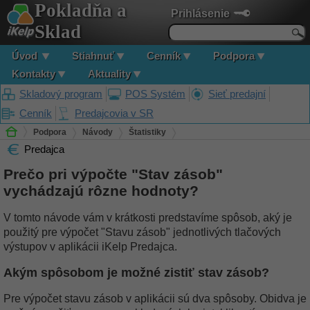
Pokladňa a
Prihlásenie
Sklad
Úvod
Stiahnuť
Cenník
Podpora
Kontakty
Aktuality
Skladový program
POS Systém
Sieť predajní
Cenník
Predajcovia v SR
Podpora
Návody
Štatistiky
Predajca
Prečo pri výpočte "Stav zásob" vychádzajú rôzne hodnoty?
Prečo pri výpočte "Stav zásob"
vychádzajú rôzne hodnoty?
V tomto návode vám v krátkosti predstavíme spôsob, aký je
použitý pre výpočet "Stavu zásob" jednotlivých tlačových
výstupov v aplikácii iKelp Predajca.
Akým spôsobom je možné zistiť stav zásob?
Pre výpočet stavu zásob v aplikácii sú dva spôsoby. Obidva je