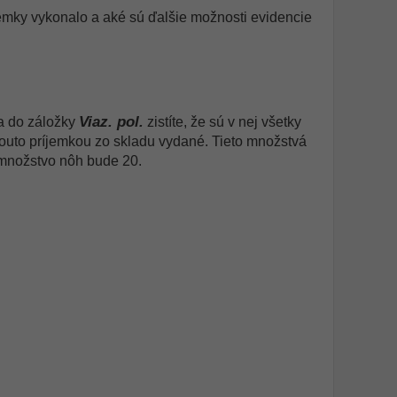
jemky vykonalo a aké sú ďalšie možnosti evidencie
Viaz. pol.
sa do záložky
zistíte, že sú v nej všetky
touto príjemkou zo skladu vydané. Tieto množstvá
é množstvo nôh bude 20.