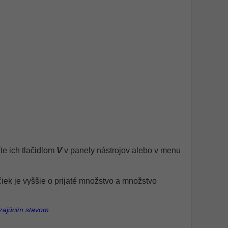
V
te ich tlačidlom
v panely nástrojov alebo v menu
čiek je vyššie o prijaté množstvo a množstvo
dzajúcim stavom.