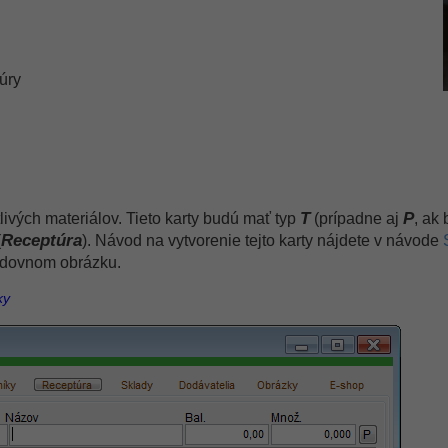
úry
T
P
ivých materiálov. Tieto karty budú mať typ
(prípadne aj
, ak
Receptúra
(
). Návod na vytvorenie tejto karty nájdete v návode
ledovnom obrázku.
ky