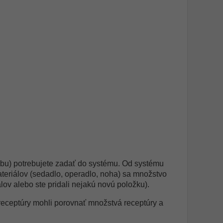
robu) potrebujete zadať do systému. Od systému
ateriálov (sedadlo, operadlo, noha) sa množstvo
ov alebo ste pridali nejakú novú položku).
 receptúry mohli porovnať množstvá receptúry a