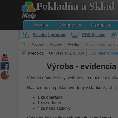
Pokladňa a Sklad
Úvod
Stiahnuť
Cenník
Skladový program
POS Systém
Podpora
Návody
Výroba
Výroba - evidencia výr
Predajca
Od verzie: 1.36.900
300, mierne pokr
Výroba - evidencia
V tomto návode si vysvetlíme ako môžete v apliká
Naviažeme na príklad uvedený v článku
Výroba 
1 ks operadlo
1 ks sedadlo
4 ks noha stoličky