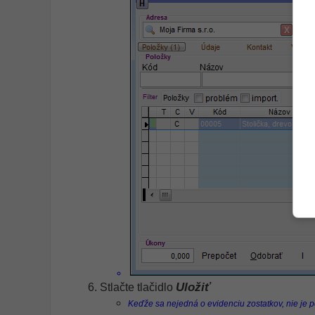
Uložiť
Stlačte tlačidlo
Keďže sa nejedná o evidenciu zostatkov, nie je 