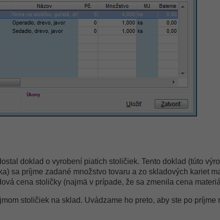
stal doklad o vyrobení piatich stoličiek. Tento doklad (túto vý
čka) sa príjme zadané množstvo tovaru a zo skladových kariet m
ová cena stoličky (najmä v prípade, že sa zmenila cena materiál
jmom stoličiek na sklad. Uvádzame ho preto, aby ste po príjme