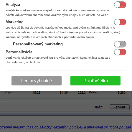
Analýza
analytické cookies slúžiace majiteľom webstránok na porozumenie správania
návštevníkov webu zberom anonymizovaných údajov o ich aktivite na webe.
Marketing
cookies slúžia na sledovanie návštevníkov medzi webovými stránkami. Účelom je
zobrazenie relevatných reklám, ktoré sú hodnotnejšie pre vás a tvorcov reklám, ktorý
inzerujú na týchto a iných web stránkach z pohľadu vášho záujmu.
Personalizovaný marketing
Personalizácia
používanie služieb a nastavení len pre vás, ako jazyk, komunikácia textová s
obchodníkom, technikom.
Len nevyhnutné
Prijať všetko
potrebné prekliknúť sa do záložky viazaných položiek a upravovať skutočné použité