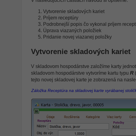
V nasledujúcich častiach návodu si opíšeme:
Vytvorenie skladových kariet
Príjem receptúry
Podrobnejší popis čo vykonal príjem recept
Úprava viazaných položiek
Pridanie novej viazanej položky
Vytvorenie skladových kariet
V skladovom hospodárstve založíme karty jednotl
R
skladovom hospodárstve vytvoríme kartu typu
tejto novej skladovej karte je zobrazená na nas
Záložka Receptúra na skladovej karte vyrábanej stolič