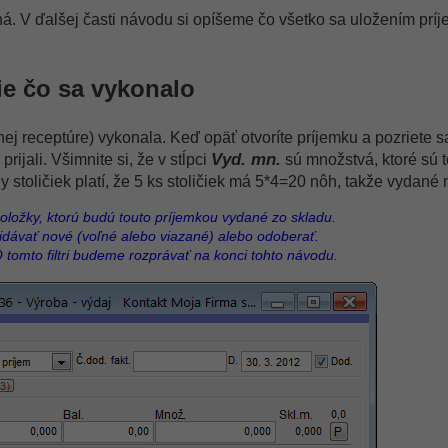
á. V ďalšej časti návodu si opíšeme čo všetko sa uložením prí
ie čo sa vykonalo
nej receptúre) vykonala. Keď opäť otvoríte príjemku a pozriete 
Vyd. mn.
rijali. Všimnite si, že v stĺpci
sú množstvá, ktoré sú 
y stoličiek platí, že 5 ks stoličiek má 5*4=20 nôh, takže vydan
oložky, ktorú budú touto príjemkou vydané zo skladu.
idávať nové (voľné alebo viazané) alebo odoberať.
 tomto filtri budeme rozprávať na konci tohto návodu.