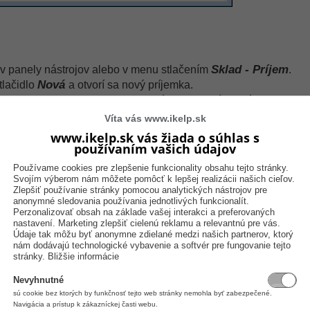
Sklad - Príjem
v panely nástrojov alebo v menu stlačením
.
Nová
tlačidlo
a otvorí sa nový príjemka.
acieho zoznamu vyberte pripravený druh na príjem výroby.
stavenia - príjem tovaru (výroba)
.
Víta vás www.ikelp.sk
 dodávateľ, typ viazania dokladov, sklad a ostatné, popísané v spomínanom návode
www.ikelp.sk vás žiada o súhlas s
Stolička, drevo, javor
receptúry (v našom prípade
).
používaním vašich údajov
Enter
varu alebo zadajte názov tovaru a stlačte tlačidlo
.
Používame cookies pre zlepšenie funkcionality obsahu tejto stránky.
nenašla, zobrazí sa zoznam kariet v ktorom skladovú kartu nájdi
Svojím výberom nám môžete pomôcť k lepšej realizácii našich cieľov.
arty sa zobrazí okno na zadanie množstva a ceny tovaru:
Zlepšiť používanie stránky pomocou analytických nástrojov pre
anonymné sledovania používania jednotlivých funkcionalít.
 našom prípade 5ks).
Perzonalizovať obsah na základe vašej interakci a preferovaných
 skladovú cenu, pretože skladová cena sa bude prepočítavať podľa receptúry.
nastavení. Marketing zlepšiť cielenú reklamu a relevantnú pre vás.
Údaje tak môžu byť anonymne zdielané medzi našich partnerov, ktorý
nám dodávajú technologické vybavenie a softvér pre fungovanie tejto
mulár nasledovne
stránky.
Bližšie informácie
v zátvorke definuje koľko položiek sa v tejto záložke nachádza. O tejto 
Nevyhnutné
sú cookie bez ktorých by funkčnosť tejto web stránky nemohla byť zabezpečené.
Navigácia a prístup k zákazníckej časti webu.