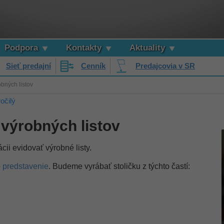
Podpora
Kontakty
Aktuality
Sieť predajní
Cenník
Predajcovia v SR
obných listov
očilý
 výrobných listov
cii evidovať výrobné listy.
- predstavenie
. Budeme vyrábať stoličku z týchto častí: