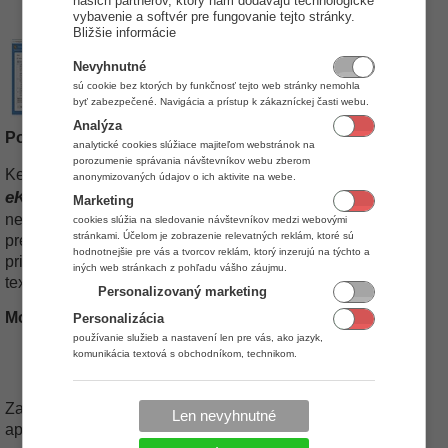
našich partnerov, ktorý nám dodávajú technologické
vybavenie a softvér pre fungovanie tejto stránky.
Bližšie informácie
Nevyhnutné
sú cookie bez ktorých by funkčnosť tejto web stránky nemohla
byť zabezpečené. Navigácia a prístup k zákazníckej časti webu.
Analýza
Popis základných nastavení
analytické cookies slúžiace majiteľom webstránok na
porozumenie správania návštevníkov webu zberom
NineDigit - iKelp Portos
Keď vyberiete typ zariadenia
anonymizovaných údajov o ich aktivite na webe.
eKasa
, zobrazí sa viacero nastavení. V tomto návode
Marketing
nebudeme opisovať všetky nastavenia. Odporúčame Vám
cookies slúžia na sledovanie návštevníkov medzi webovými
stránkami. Účelom je zobrazenie relevatných reklám, ktoré sú
prejsť si tento návod a následne si prejsť všetky nastavenia
hodnotnejšie pre vás a tvorcov reklám, ktorý inzerujú na týchto a
priamo v aplikácii POS Manažér a prečítať si vysvetľujúce
iných web stránkach z pohľadu vášho záujmu.
texty ku každému nastaveniu v spodnej časti formulára.
Personalizovaný marketing
Možné problémy a ich riešenie
Personalizácia
používanie služieb a nastavení len pre vás, ako jazyk,
komunikácia textová s obchodníkom, technikom.
Zariadenie nekomunikuje s aplikáciami iKelp
Zariadenie komunikuje a viete vyčítať stav cez servisnú
Len nevyhnutné
aplikáciu, ale iKelp nedokáže so zariadením komunikovať.