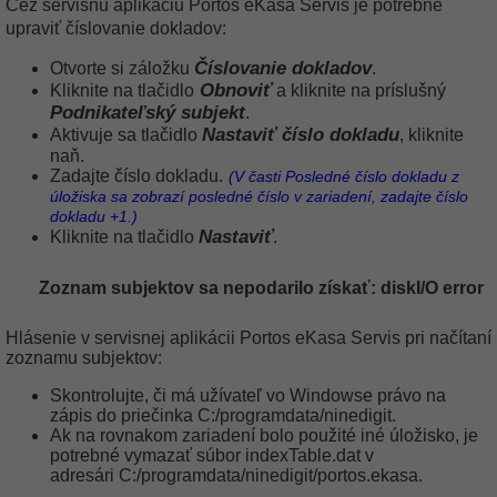
Cez servisnú aplikáciu Portos eKasa Servis je potrebné
upraviť číslovanie dokladov:
Číslovanie dokladov
Otvorte si záložku
.
Obnoviť
Kliknite na tlačidlo
a kliknite na príslušný
Podnikateľský subjekt
.
Nastaviť číslo dokladu
Aktivuje sa tlačidlo
, kliknite
naň.
Zadajte číslo dokladu.
(V časti Posledné číslo dokladu z
úložiska sa zobrazí posledné číslo v zariadení, zadajte číslo
dokladu +1.)
Nastaviť
Kliknite na tlačidlo
.
Zoznam subjektov sa nepodarilo získať: diskI/O error
Hlásenie v servisnej aplikácii Portos eKasa Servis pri načítaní
zoznamu subjektov:
Skontrolujte, či má užívateľ vo Windowse právo na
zápis do priečinka C:/programdata/ninedigit.
Ak na rovnakom zariadení bolo použité iné úložisko, je
potrebné vymazať súbor indexTable.dat v
adresári C:/programdata/ninedigit/portos.ekasa.