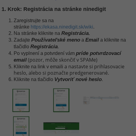
1. Krok: Registrácia na stránke ninedigit
Zaregistrujte sa na
stránke
https://ekasa.ninedigit.sk/wiki
.
Registrácia.
Na stránke
kliknite na
Používateľské meno
Email
Zadajte
a
a kliknite na
Registrácia
tlačidlo
.
príde potvrdzovací
Po vyplnení a potvrdení vám
(pozor, môže skončiť v SPAMe)
email
a nastavte si prihlasovacie
Kliknite na link v emaili
heslo, alebo si poznačte predgenerované.
Vytvoriť nové heslo
Kliknite na tlačidlo
.