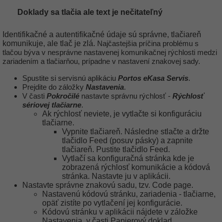
Doklady sa tlačia ale text je nečitateľný
Identifikačné a autentifikačné údaje sú správne, tlačiareň
komunikuje, ale tlač je zlá.
Najčastejšia príčina problému s
tlačou býva v nesprávne nastavenej komunikačnej rýchlosti medzi
zariadením a tlačiarňou, prípadne v nastavení znakovej sady.
Portos eKasa Servis
Spustite si servisnú aplikáciu
.
Nastavenia
Prejdite do záložky
.
Pokročilé
Rýchlosť
V časti
nastavte správnu rýchlosť -
sériovej tlačiarne
.
Ak rýchlosť neviete, je vytlačte si konfiguráciu
tlačiarne.
Vypnite tlačiareň. Následne stlačte a držte
tlačidlo Feed (posuv pásky) a zapnite
tlačiareň. Pustite tlačidlo Feed.
Vytlačí sa konfiguračná stránka kde je
zobrazená rýchlosť komunikácie a kódová
stránka. Nastavte ju v aplikácii.
Nastavte správne znakovú sadu, tzv. Code page.
Nastavenú kódovú stránku, zariadenia - tlačiarne,
opäť zistíte po vytlačení jej konfigurácie.
Kódovú stránku v aplikácii nájdete v záložke
Nastavenia, v časti Papierový doklad.