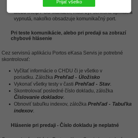
Prijať všetko
Pri testoch komunikácie v aplikácii iKelp Predajca,
alebo iKelp POS Manažér, musí byť servisná aplikácia
vypnutá, nakoľko obsadzuje komunikačný port.
Pri teste komunikácie, alebo pri predaji sa zobrazí
chybové hlásenie
Cez servisnú aplikáciu Portos eKasa Servis je potrebné
skontrolovať:
Vyčítať informácie o CHDU či je všetko v
Prehľad - Úložisko
poriadku.
Záložka
Prehľad - Stav
Vykonať všetky testy v časti
.
Skontrolovať posledné číslo dokladu, záložka
Číslovanie dokladov
.
Prehľad - Tabuľka
Obnoviť tabuľku indexov, záložka
indexov
.
Hlásenie pri predaji - Číslo dokladu je neplatné