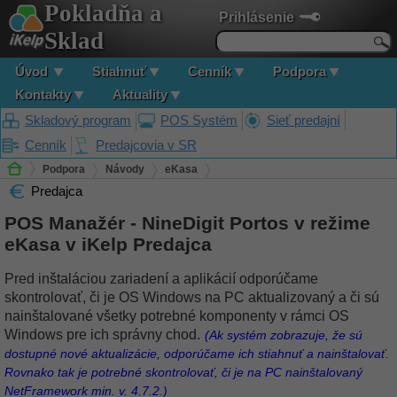
Pokladňa a
Prihlásenie
Sklad
Úvod
Stiahnuť
Cenník
Podpora
Kontakty
Aktuality
Skladový program
POS Systém
Sieť predajní
Cenník
Predajcovia v SR
Podpora
Návody
eKasa
Predajca
POS Manažér - NineDigit Portos v režime eKasa v iKelp Predajca
POS Manažér - NineDigit Portos v režime
eKasa v iKelp Predajca
Pred inštaláciou zariadení a aplikácií odporúčame
skontrolovať, či je OS Windows na PC aktualizovaný a či sú
nainštalované všetky potrebné komponenty v rámci OS
Windows pre ich správny chod.
(Ak systém zobrazuje, že sú
dostupné nové aktualizácie, odporúčame ich stiahnuť a nainštalovať.
Rovnako tak je potrebné skontrolovať, či je na PC nainštalovaný
NetFramework min. v. 4.7.2.)